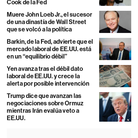
Cook de la Fed
Muere John Loeb Jr., el sucesor
de una dinastía de Wall Street
que se volcó a la política
Barkin, de la Fed, advierte que el
mercado laboral de EE.UU. está
en un “equilibrio débil”
Yen avanza tras el débil dato
laboral de EE.UU. y crece la
alerta por posible intervención
Trump dice que avanzan las
negociaciones sobre Ormuz
mientras Irán evalúa veto a
EE.UU.