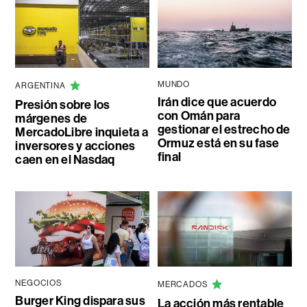
MUNDO
ARGENTINA
Irán dice que acuerdo
Presión sobre los
con Omán para
márgenes de
gestionar el estrecho de
MercadoLibre inquieta a
Ormuz está en su fase
inversores y acciones
final
caen en el Nasdaq
NEGOCIOS
MERCADOS
Burger King dispara sus
La acción más rentable