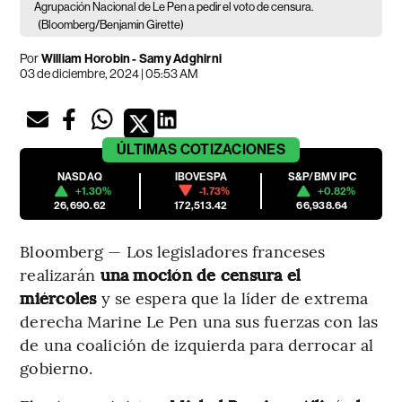
Agrupación Nacional de Le Pen a pedir el voto de censura.
(Bloomberg/Benjamin Girette)
Por
William Horobin - Samy Adghirni
03 de diciembre, 2024 | 05:53 AM
ÚLTIMAS
COTIZACIONES
NASDAQ
IBOVESPA
S&P/BMV IPC
+1.30%
-1.73%
+0.82%
26,690.62
172,513.42
66,938.64
Bloomberg — Los legisladores franceses
realizarán
una moción de censura el
miércoles
y se espera que la líder de extrema
derecha Marine Le Pen una sus fuerzas con las
de una coalición de izquierda para derrocar al
gobierno.