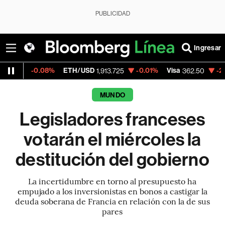
PUBLICIDAD
Ingresar
08%
ETH/USD
-0.01%
Visa
-2.15%
Mercad
1,913.725
362.50
MUNDO
Legisladores franceses
votarán el miércoles la
destitución del gobierno
La incertidumbre en torno al presupuesto ha
empujado a los inversionistas en bonos a castigar la
deuda soberana de Francia en relación con la de sus
pares