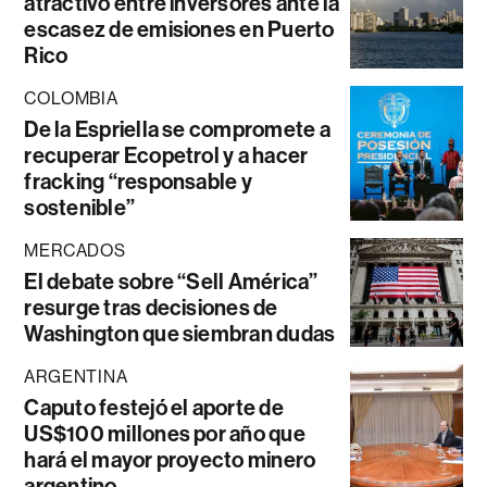
atractivo entre inversores ante la
escasez de emisiones en Puerto
Rico
COLOMBIA
De la Espriella se compromete a
recuperar Ecopetrol y a hacer
fracking “responsable y
sostenible”
MERCADOS
El debate sobre “Sell América”
resurge tras decisiones de
Washington que siembran dudas
ARGENTINA
Caputo festejó el aporte de
US$100 millones por año que
hará el mayor proyecto minero
argentino