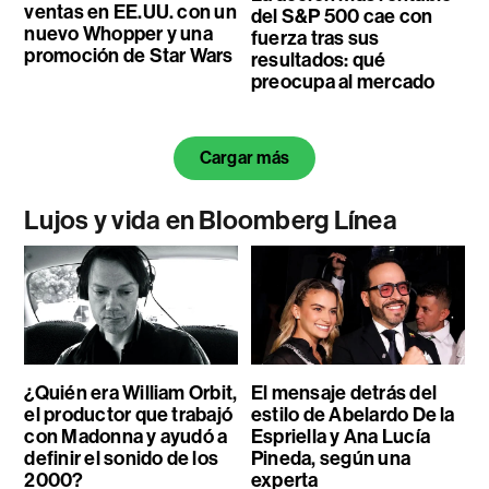
ventas en EE.UU. con un
del S&P 500 cae con
nuevo Whopper y una
fuerza tras sus
promoción de Star Wars
resultados: qué
preocupa al mercado
Cargar más
Lujos y vida en Bloomberg Línea
¿Quién era William Orbit,
El mensaje detrás del
el productor que trabajó
estilo de Abelardo De la
con Madonna y ayudó a
Espriella y Ana Lucía
definir el sonido de los
Pineda, según una
2000?
experta