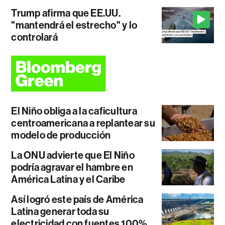
Trump afirma que EE.UU.
"mantendrá el estrecho" y lo
controlará
El Niño obliga a la caficultura
centroamericana a replantear su
modelo de producción
La ONU advierte que El Niño
podría agravar el hambre en
América Latina y el Caribe
Así logró este país de América
Latina generar toda su
electricidad con fuentes 100%