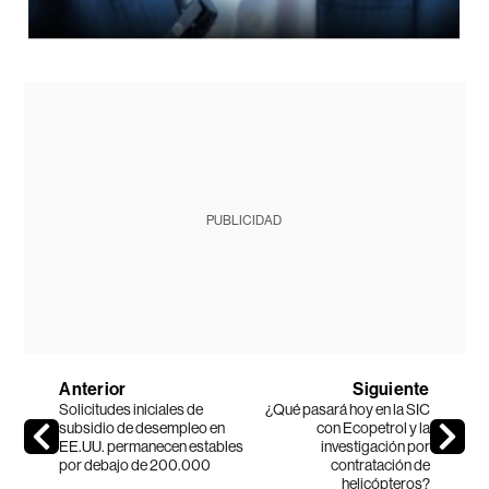
PUBLICIDAD
Anterior
Siguiente
Solicitudes iniciales de
¿Qué pasará hoy en la SIC
subsidio de desempleo en
con Ecopetrol y la
EE.UU. permanecen estables
investigación por
por debajo de 200.000
contratación de
helicópteros?