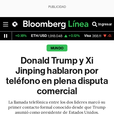
PUBLICIDAD
Ingresar
.18%
ETH/USD
+0.12%
Visa
-0.12%
Mercad
1,918.048
368.11
MUNDO
Donald Trump y Xi
Jinping hablaron por
teléfono en plena disputa
comercial
La llamada telefónica entre los dos líderes marcó su
primer contacto formal conocido desde que Trump
asumió como presidente de Estados Unidos.