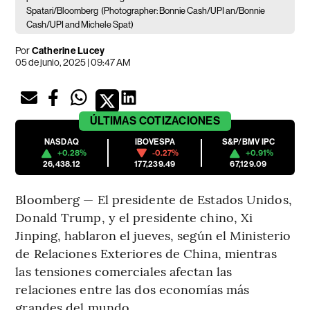
Spatari/Bloomberg
(Photographer: Bonnie Cash/UPI an/Bonnie
Cash/UPI and Michele Spat)
Por
Catherine Lucey
05 de junio, 2025 | 09:47 AM
ÚLTIMAS
COTIZACIONES
NASDAQ
IBOVESPA
S&P/BMV IPC
+0.28%
-0.27%
+0.91%
26,438.12
177,239.49
67,129.09
Bloomberg — El presidente de Estados Unidos,
Donald Trump, y el presidente chino, Xi
Jinping, hablaron el jueves, según el Ministerio
de Relaciones Exteriores de China, mientras
las tensiones comerciales afectan las
relaciones entre las dos economías más
grandes del mundo.