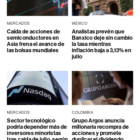
MERCADOS
MÉXICO
Caída de acciones de
Analistas prevén que
semiconductores en
Banxico deje sin cambio
Asia frena el avance de
la tasa mientras
las bolsas mundiales
inflación baja a 3,13% en
julio
MERCADOS
COLOMBIA
Sector tecnológico
Grupo Argos anuncia
podría depender más de
millonaria recompra de
inversores minoristas
acciones y promete
tras caída de julio, según
duplicar el dividendo