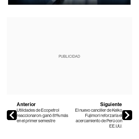
PUBLICIDAD
Anterior
Siguiente
Utilidades de Ecopetrol
El nuevo canciller de Keiko
reaccionaron: ganó 81% más
Fujimori reforzaría el
en el primer semestre
acercamiento de Perú con
EE.UU.