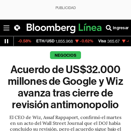
PUBLICIDAD
Ingresar
.58%
ETH/USD
-0.62%
Visa
-0.13%
Merca
1,855.968
365.67
NEGOCIOS
Acuerdo de US$32.000
millones de Google y Wiz
avanza tras cierre de
revisión antimonopolio
El CEO de Wiz, Assaf Rappaport, confirmó el martes
en un acto del Wall Street Journal que el DOJ había
concluido su revisión, pero el acuerdo sigue bajo el