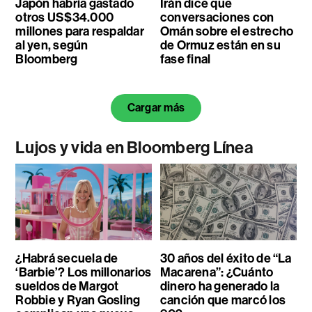
Japón habría gastado
Irán dice que
otros US$34.000
conversaciones con
millones para respaldar
Omán sobre el estrecho
al yen, según
de Ormuz están en su
Bloomberg
fase final
Cargar más
Lujos y vida en Bloomberg Línea
¿Habrá secuela de
30 años del éxito de “La
‘Barbie’? Los millonarios
Macarena”: ¿Cuánto
sueldos de Margot
dinero ha generado la
Robbie y Ryan Gosling
canción que marcó los