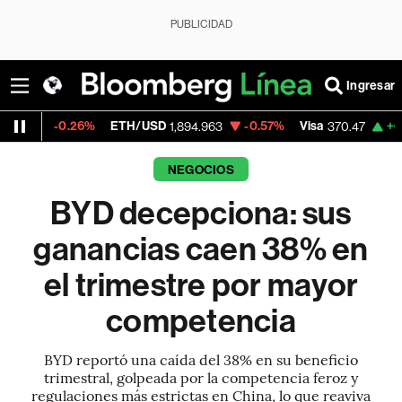
PUBLICIDAD
Ingresar
ETH/USD
-0.57%
Visa
+0.52%
MercadoL
1,894.963
370.47
NEGOCIOS
BYD decepciona: sus
ganancias caen 38% en
el trimestre por mayor
competencia
BYD reportó una caída del 38% en su beneficio
trimestral, golpeada por la competencia feroz y
regulaciones más estrictas en China, lo que reaviva