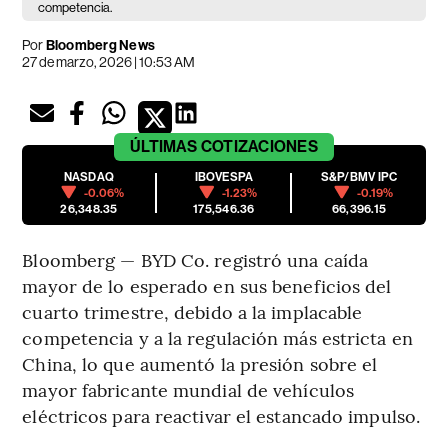
competencia.
Por
Bloomberg News
27 de marzo, 2026 | 10:53 AM
ÚLTIMAS
COTIZACIONES
NASDAQ
IBOVESPA
S&P/BMV IPC
-0.06%
-1.23%
-0.19%
26,348.35
175,546.36
66,396.15
Bloomberg — BYD Co. registró una caída
mayor de lo esperado en sus beneficios del
cuarto trimestre, debido a la implacable
competencia y a la regulación más estricta en
China, lo que aumentó la presión sobre el
mayor fabricante mundial de vehículos
eléctricos para reactivar el estancado impulso.