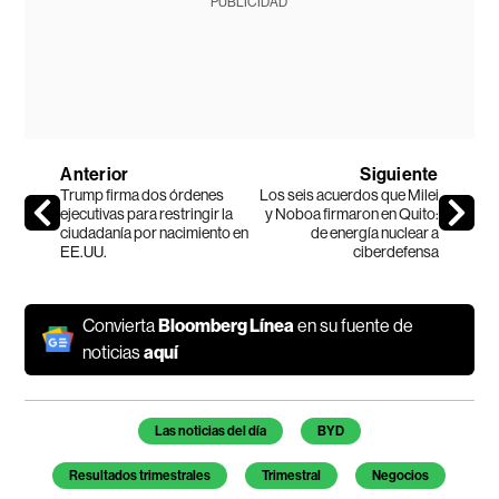
PUBLICIDAD
Anterior
Siguiente
Trump firma dos órdenes
Los seis acuerdos que Milei
ejecutivas para restringir la
y Noboa firmaron en Quito:
ciudadanía por nacimiento en
de energía nuclear a
EE.UU.
ciberdefensa
Convierta
Bloomberg Línea
en su fuente de
noticias
aquí
Temas de este artículo
Las noticias del día
BYD
Resultados trimestrales
Trimestral
Negocios