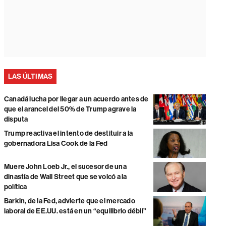
LAS ÚLTIMAS
Canadá lucha por llegar a un acuerdo antes de
que el arancel del 50% de Trump agrave la
disputa
Trump reactiva el intento de destituir a la
gobernadora Lisa Cook de la Fed
Muere John Loeb Jr., el sucesor de una
dinastía de Wall Street que se volcó a la
política
Barkin, de la Fed, advierte que el mercado
laboral de EE.UU. está en un “equilibrio débil”