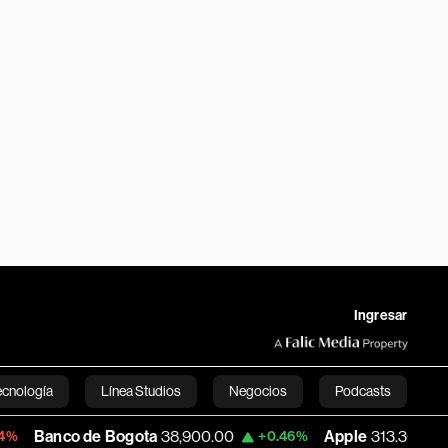
Ingresar
ecnología
Línea Studios
Negocios
Podcasts
de Bogota
38,900.00
Apple
313.305
U
+0.46%
+0.25%
English