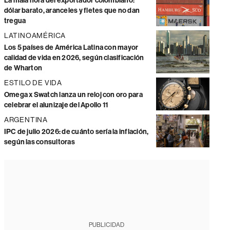
La mala hora del exportador colombiano:
dólar barato, aranceles y fletes que no dan
tregua
LATINOAMÉRICA
Los 5 países de América Latina con mayor
calidad de vida en 2026, según clasificación
de Wharton
ESTILO DE VIDA
Omega x Swatch lanza un reloj con oro para
celebrar el alunizaje del Apollo 11
ARGENTINA
IPC de julio 2026: de cuánto sería la inflación,
según las consultoras
PUBLICIDAD