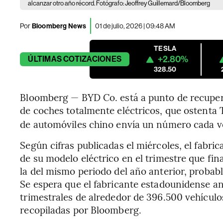
alcanzar otro año récord. Fotógrafo: Jeoffrey Guillemard/Bloomberg
Por
Bloomberg News
01 de julio, 2026 | 09:48 AM
TESLA
+2.80%
ÚLTIMAS
COTIZACIONES
328.50
Bloomberg — BYD Co. está a punto de recupera
de coches totalmente eléctricos, que ostenta T
de automóviles chino envía un número cada ve
Según cifras publicadas el miércoles, el fabri
de su modelo eléctrico en el trimestre que final
la del mismo periodo del año anterior, probab
Se espera que el fabricante estadounidense a
trimestrales de alrededor de 396.500 vehículo
recopiladas por Bloomberg.