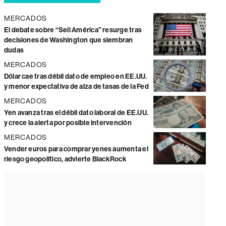
MERCADOS
El debate sobre “Sell América” resurge tras
decisiones de Washington que siembran
dudas
MERCADOS
Dólar cae tras débil dato de empleo en EE.UU.
y menor expectativa de alza de tasas de la Fed
MERCADOS
Yen avanza tras el débil dato laboral de EE.UU.
y crece la alerta por posible intervención
MERCADOS
Vender euros para comprar yenes aumenta el
riesgo geopolítico, advierte BlackRock