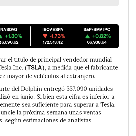
NASDAQ
IBOVESPA
S&P/BMV IPC
+1.30%
-1.73%
+0.82%
26,690.62
172,513.42
66,938.64
r el título de principal vendedor mundial
esla Inc. (
), a medida que el fabricante
TSLA
z mayor de vehículos al extranjero.
cante del Dolphin entregó 557.090 unidades
izó en junio. Si bien esta cifra es inferior a
lemente sea suficiente para superar a Tesla.
nuncie la próxima semana unas ventas
s, según estimaciones de analistas