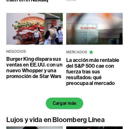
NEGOCIOS
MERCADOS
Burger King dispara sus
La acción más rentable
ventas en EE.UU. con un
del S&P 500 cae con
nuevo Whopper y una
fuerza tras sus
promoción de Star Wars
resultados: qué
preocupa al mercado
Cargar más
Lujos y vida en Bloomberg Línea