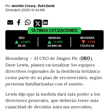
Por
Jennifer Creery - Ruth David
29 de abril, 2026 | 10:44 AM
ÚLTIMAS
COTIZACIONES
DEO
NASDAQ
IBOVESPA
+3.83%
+1.30%
-1.73%
96.35
26,690.62
172,513.42
Bloomberg — El CEO de Diageo Plc (
),
DEO
Dave Lewis, planea racionalizar los equipos
directivos regionales de la destilería británica
como parte de su plan de reconversión, según
personas familiarizadas con el asunto.
Lewis dijo que la medida dará más poder a los
directores generales, que deberán tener más
capacidad de decisión para sus mercados,