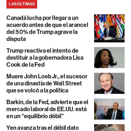
LAS ÚLTIMAS
Canadá lucha por llegar a un
acuerdo antes de que el arancel
del 50% de Trump agrave la
disputa
Trump reactiva el intento de
destituir a la gobernadora Lisa
Cook de la Fed
Muere John Loeb Jr., el sucesor
de una dinastía de Wall Street
que se volcó a la política
Barkin, de la Fed, advierte que el
mercado laboral de EE.UU. está
en un “equilibrio débil”
Yen avanza tras el débil dato