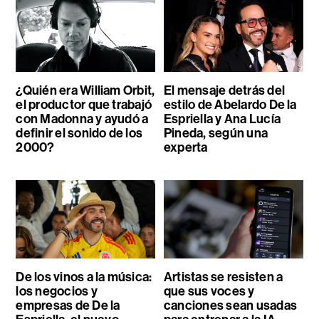
¿Quién era William Orbit,
El mensaje detrás del
el productor que trabajó
estilo de Abelardo De la
con Madonna y ayudó a
Espriella y Ana Lucía
definir el sonido de los
Pineda, según una
2000?
experta
De los vinos a la música:
Artistas se resisten a
los negocios y
que sus voces y
empresas de De la
canciones sean usadas