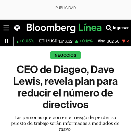
PUBLICIDAD
Ingresar
.05%
ETH/USD
+0.12%
Visa
-2.15%
Merca
1,916.32
362.50
NEGOCIOS
CEO de Diageo, Dave
Lewis, revela plan para
reducir el número de
directivos
Las personas que corren el riesgo de perder su
puesto de trabajo serán informadas a mediados de
mayo.