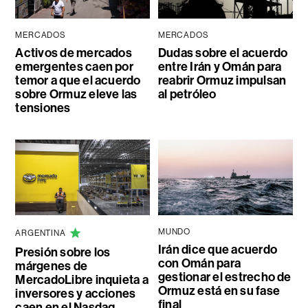
MERCADOS
MERCADOS
Activos de mercados
Dudas sobre el acuerdo
emergentes caen por
entre Irán y Omán para
temor a que el acuerdo
reabrir Ormuz impulsan
sobre Ormuz eleve las
al petróleo
tensiones
MUNDO
ARGENTINA
Irán dice que acuerdo
Presión sobre los
con Omán para
márgenes de
gestionar el estrecho de
MercadoLibre inquieta a
Ormuz está en su fase
inversores y acciones
final
caen en el Nasdaq