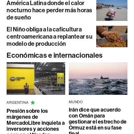
América Latina donde el calor
nocturno hace perder más horas
de sueño
El Niño obliga a la caficultura
centroamericana a replantear su
modelo de producción
Económicas e internacionales
MUNDO
ARGENTINA
Irán dice que acuerdo
Presión sobre los
con Omán para
márgenes de
gestionar el estrecho de
MercadoLibre inquieta a
Ormuz está en su fase
inversores y acciones
final