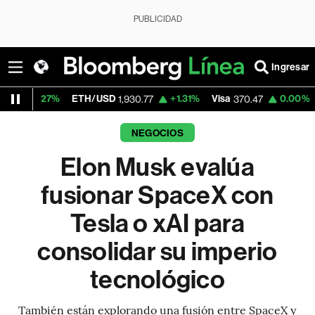
PUBLICIDAD
Ingresar
%
ETH/USD
+1.31%
Visa
0.00%
MercadoLib
1,930.77
370.47
NEGOCIOS
Elon Musk evalúa
fusionar SpaceX con
Tesla o xAI para
consolidar su imperio
tecnológico
También están explorando una fusión entre SpaceX y