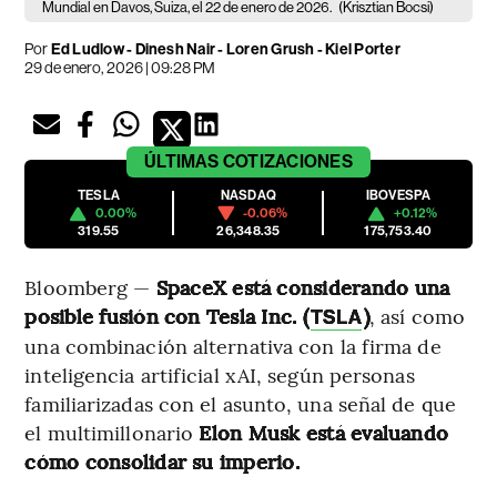
Mundial en Davos, Suiza, el 22 de enero de 2026.
(Krisztian Bocsi)
Por
Ed Ludlow - Dinesh Nair - Loren Grush - Kiel Porter
29 de enero, 2026 | 09:28 PM
ÚLTIMAS
COTIZACIONES
TESLA
NASDAQ
IBOVESPA
0.00%
-0.06%
+0.12%
319.55
26,348.35
175,753.40
Bloomberg —
SpaceX está considerando una
posible fusión con Tesla Inc. (
)
, así como
TSLA
una combinación alternativa con la firma de
inteligencia artificial xAI, según personas
familiarizadas con el asunto, una señal de que
el multimillonario
Elon Musk está evaluando
cómo consolidar su imperio.