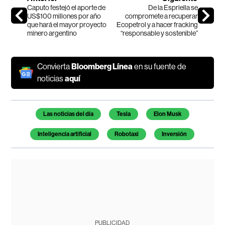
Caputo festejó el aporte de
De la Espriella se
US$100 millones por año
compromete a recuperar
que hará el mayor proyecto
Ecopetrol y a hacer fracking
minero argentino
“responsable y sostenible”
Convierta
Bloomberg Línea
en su fuente de
noticias
aquí
Temas de este artículo
Las noticias del día
Tesla
Elon Musk
Inteligencia artificial
Robotaxi
Inversión
PUBLICIDAD