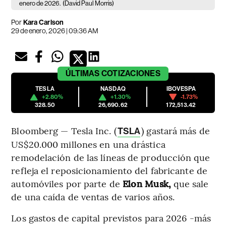
enero de 2026.
(David Paul Morris)
Por
Kara Carlson
29 de enero, 2026 | 09:36 AM
ÚLTIMAS
COTIZACIONES
TESLA
NASDAQ
IBOVESPA
+2.80%
+1.30%
-1.73%
328.50
26,690.62
172,513.42
Bloomberg — Tesla Inc. (
) gastará más de
TSLA
US$20.000 millones en una drástica
remodelación de las líneas de producción que
refleja el reposicionamiento del fabricante de
automóviles por parte de
Elon Musk,
que sale
de una caída de ventas de varios años.
Los gastos de capital previstos para 2026 -más