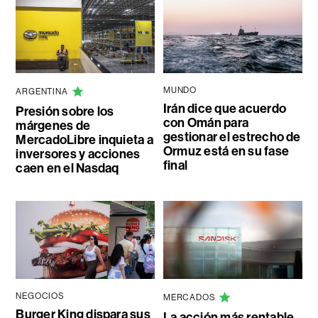
MUNDO
ARGENTINA
Irán dice que acuerdo
Presión sobre los
con Omán para
márgenes de
gestionar el estrecho de
MercadoLibre inquieta a
Ormuz está en su fase
inversores y acciones
final
caen en el Nasdaq
NEGOCIOS
MERCADOS
Burger King dispara sus
La acción más rentable