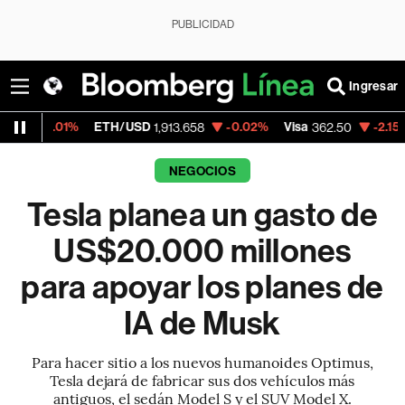
PUBLICIDAD
Ingresar
ETH/USD
-0.02%
Visa
-2.15%
MercadoLib
1,913.658
362.50
NEGOCIOS
Tesla planea un gasto de
US$20.000 millones
para apoyar los planes de
IA de Musk
Para hacer sitio a los nuevos humanoides Optimus,
Tesla dejará de fabricar sus dos vehículos más
antiguos, el sedán Model S y el SUV Model X.