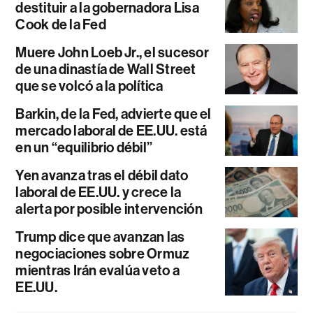
destituir a la gobernadora Lisa
Cook de la Fed
Muere John Loeb Jr., el sucesor
de una dinastía de Wall Street
que se volcó a la política
Barkin, de la Fed, advierte que el
mercado laboral de EE.UU. está
en un “equilibrio débil”
Yen avanza tras el débil dato
laboral de EE.UU. y crece la
alerta por posible intervención
Trump dice que avanzan las
negociaciones sobre Ormuz
mientras Irán evalúa veto a
EE.UU.