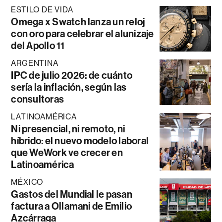
ESTILO DE VIDA
Omega x Swatch lanza un reloj
con oro para celebrar el alunizaje
del Apollo 11
ARGENTINA
IPC de julio 2026: de cuánto
sería la inflación, según las
consultoras
LATINOAMÉRICA
Ni presencial, ni remoto, ni
híbrido: el nuevo modelo laboral
que WeWork ve crecer en
Latinoamérica
MÉXICO
Gastos del Mundial le pasan
factura a Ollamani de Emilio
Azcárraga