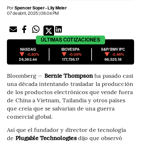
Por
Spencer Soper - Lily Meier
07 de abril, 2025 | 08:04 PM
ÚLTIMAS
COTIZACIONES
NASDAQ
IBOVESPA
S&P/BMV IPC
-0.83%
-0.09%
-0.46%
26,363.44
177,726.17
66,525.18
Bloomberg —
Bernie Thompson
ha pasado casi
una década intentando trasladar la producción
de los productos electrónicos que vende fuera
de China a Vietnam, Tailandia y otros países
que creía que se salvarían de una guerra
comercial global.
Así que el fundador y director de tecnología
de
Plugable Technologies
dijo que observó