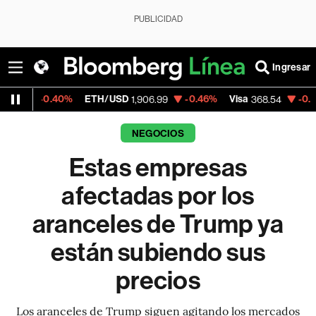
PUBLICIDAD
Ingresar
0%
ETH/USD
-0.46%
Visa
-0.28%
Mercado
1,906.99
368.54
NEGOCIOS
Estas empresas
afectadas por los
aranceles de Trump ya
están subiendo sus
precios
Los aranceles de Trump siguen agitando los mercados