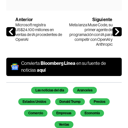
Anterior
Siguiente
Microsoft registra
Meta lanza Muse Code, su
US$24.100 millones en
primer agente de
ventas de IA procedentes de
programación con IA para
OpenAI
competir con OpenAI y
Anthropic
Convierta
Bloomberg Línea
en su fuente de
noticias
aquí
Temas de este artículo
Las noticias del día
Aranceles
Estados Unidos
Donald Trump
Precios
Comercio
Empresas
Economía
Ventas