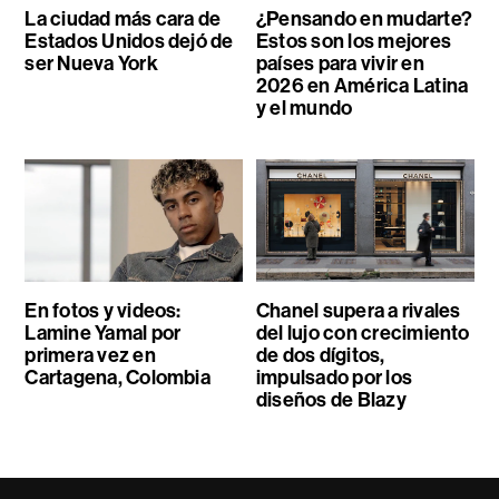
La ciudad más cara de
¿Pensando en mudarte?
Estados Unidos dejó de
Estos son los mejores
ser Nueva York
países para vivir en
2026 en América Latina
y el mundo
En fotos y videos:
Chanel supera a rivales
Lamine Yamal por
del lujo con crecimiento
primera vez en
de dos dígitos,
Cartagena, Colombia
impulsado por los
diseños de Blazy