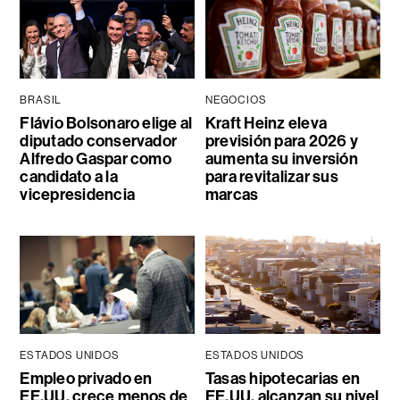
BRASIL
NEGOCIOS
Flávio Bolsonaro elige al
Kraft Heinz eleva
diputado conservador
previsión para 2026 y
Alfredo Gaspar como
aumenta su inversión
candidato a la
para revitalizar sus
vicepresidencia
marcas
ESTADOS UNIDOS
ESTADOS UNIDOS
Empleo privado en
Tasas hipotecarias en
EE.UU. crece menos de
EE.UU. alcanzan su nivel