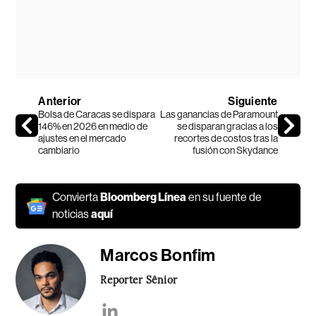
Anterior
Siguiente
Bolsa de Caracas se dispara
Las ganancias de Paramount
146% en 2026 en medio de
se disparan gracias a los
ajustes en el mercado
recortes de costos tras la
cambiario
fusión con Skydance
Convierta
Bloomberg Línea
en su fuente de
noticias
aquí
Marcos Bonfim
Repórter Sênior