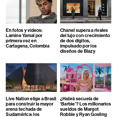
En fotos y videos:
Chanel supera a rivales
Lamine Yamal por
del lujo con crecimiento
primera vez en
de dos dígitos,
Cartagena, Colombia
impulsado por los
diseños de Blazy
Live Nation elige a Brasil
¿Habrá secuela de
para construir la mayor
‘Barbie’? Los millonarios
arena techada de
sueldos de Margot
Sudamérica: los
Robbie y Ryan Gosling