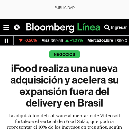
PUBLICIDAD
Ingresar
0.56%
Visa
+1.07%
MercadoLibre
-0.55%
369.59
1,890.05
NEGOCIOS
iFood realiza una nueva
adquisición y acelera su
expansión fuera del
delivery en Brasil
La adquisición del software alimentario de Videosoft
fortalece el vertical de iFood Salão, que podría
representar el 10% de los ingresos en tres años, según