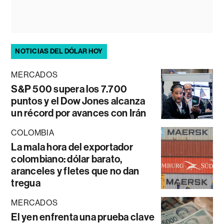
NOTICIAS DEL DÓLAR HOY
MERCADOS
S&P 500 supera los 7.700
puntos y el Dow Jones alcanza
un récord por avances con Irán
COLOMBIA
La mala hora del exportador
colombiano: dólar barato,
aranceles y fletes que no dan
tregua
MERCADOS
El yen enfrenta una prueba clave