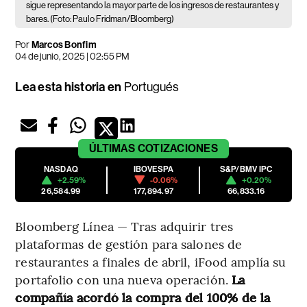
sigue representando la mayor parte de los ingresos de restaurantes y
bares. (Foto: Paulo Fridman/Bloomberg)
Por
Marcos Bonfim
04 de junio, 2025 | 02:55 PM
Lea esta historia en
Portugués
ÚLTIMAS
COTIZACIONES
NASDAQ
IBOVESPA
S&P/BMV IPC
+2.59%
-0.06%
+0.20%
26,584.99
177,894.97
66,833.16
Bloomberg Línea — Tras adquirir tres
plataformas de gestión para salones de
restaurantes a finales de abril, iFood amplía su
portafolio con una nueva operación.
La
compañía acordó la compra del 100% de la