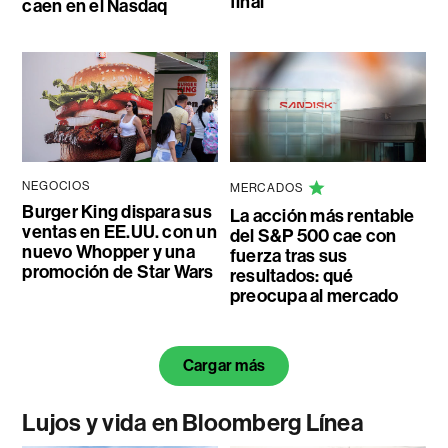
final
caen en el Nasdaq
NEGOCIOS
MERCADOS
Burger King dispara sus
La acción más rentable
ventas en EE.UU. con un
del S&P 500 cae con
nuevo Whopper y una
fuerza tras sus
promoción de Star Wars
resultados: qué
preocupa al mercado
Cargar más
Lujos y vida en Bloomberg Línea