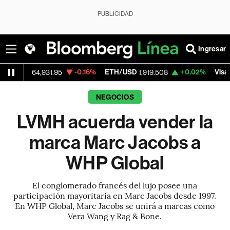
PUBLICIDAD
Ingresar
-0.16%
ETH/USD
+0.02%
Visa
64,931.95
1,919.508
362.50
NEGOCIOS
LVMH acuerda vender la
marca Marc Jacobs a
WHP Global
El conglomerado francés del lujo posee una
participación mayoritaria en Marc Jacobs desde 1997.
En WHP Global, Marc Jacobs se unirá a marcas como
Vera Wang y Rag & Bone.