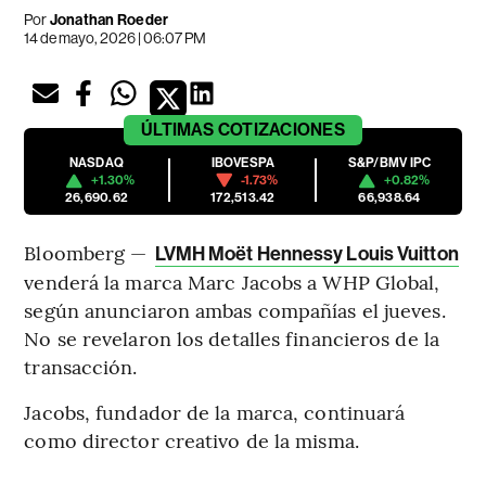
Por
Jonathan Roeder
14 de mayo, 2026 | 06:07 PM
ÚLTIMAS
COTIZACIONES
NASDAQ
IBOVESPA
S&P/BMV IPC
+1.30%
-1.73%
+0.82%
26,690.62
172,513.42
66,938.64
Bloomberg —
LVMH Moët Hennessy Louis Vuitton
venderá la marca Marc Jacobs a WHP Global,
según anunciaron ambas compañías el jueves.
No se revelaron los detalles financieros de la
transacción.
Jacobs, fundador de la marca, continuará
como director creativo de la misma.