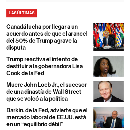
LAS ÚLTIMAS
Canadá lucha por llegar a un
acuerdo antes de que el arancel
del 50% de Trump agrave la
disputa
Trump reactiva el intento de
destituir a la gobernadora Lisa
Cook de la Fed
Muere John Loeb Jr., el sucesor
de una dinastía de Wall Street
que se volcó a la política
Barkin, de la Fed, advierte que el
mercado laboral de EE.UU. está
en un “equilibrio débil”