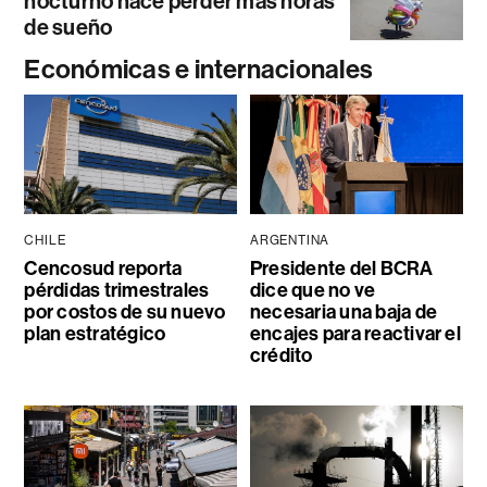
nocturno hace perder más horas
de sueño
Económicas e internacionales
CHILE
ARGENTINA
Cencosud reporta
Presidente del BCRA
pérdidas trimestrales
dice que no ve
por costos de su nuevo
necesaria una baja de
plan estratégico
encajes para reactivar el
crédito