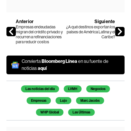
Anterior
Siguiente
Empresas endeudadas
¿A qué destinos exportan los
migran del crédito privado y
países de América Latina y el
recurren a refinanciaciones
Caribe?
para reducir costos
Convierta
Bloomberg Línea
en su fuente de
noticias
aquí
Temas de este artículo
Las noticias del día
LVMH
Negocios
Empresas
Lujo
Marc Jacobs
WHP Global
Las Últimas