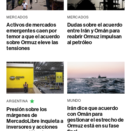
MERCADOS
MERCADOS
Activos de mercados
Dudas sobre el acuerdo
emergentes caen por
entre Irán y Omán para
temor a que el acuerdo
reabrir Ormuz impulsan
sobre Ormuz eleve las
al petróleo
tensiones
MUNDO
ARGENTINA
Irán dice que acuerdo
Presión sobre los
con Omán para
márgenes de
gestionar el estrecho de
MercadoLibre inquieta a
Ormuz está en su fase
inversores y acciones