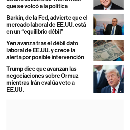
que se volcó a la política
Barkin, de la Fed, advierte que el
mercado laboral de EE.UU. está
en un “equilibrio débil”
Yen avanza tras el débil dato
laboral de EE.UU. y crece la
alerta por posible intervención
Trump dice que avanzan las
negociaciones sobre Ormuz
mientras Irán evalúa veto a
EE.UU.