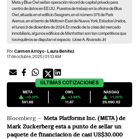
Meta y Blue Owl sellan operación récord de capital privado para
centro de datos en EE.UU.
Puestos de trabajo en la oficina de Blue
Owl, situada en el edificio Seagram, en el número 375 de Park
Avenue, en el barrio de Midtown East de Nueva York, Estados Unidos,
el lunes 9 de diciembre de 2024. En medio de la crisis del mercado
inmobiliario, algunos edificios de Manhattan son tan competitivos que
los inquilinos se disputan el espacio.
(Jose A. Alvarado Jr)
Por
Carmen Arroyo - Laura Benitez
17 de octubre, 2025 | 01:13 AM
ÚLTIMAS
COTIZACIONES
META
OWL
NASDAQ
+0.31%
+3.58%
+1.30%
591.88
11.87
26,690.62
Bloomberg —
Meta Platforms Inc. (
) de
META
Mark Zuckerberg está a punto de sellar un
paquete de financiación de casi US$30.000