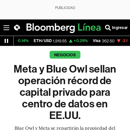
PUBLICIDAD
Ingresar
4%
ETH/USD
+0.29%
Visa
-2.15%
MercadoL
1,919.55
362.50
NEGOCIOS
Meta y Blue Owl sellan
operación récord de
capital privado para
centro de datos en
EE.UU.
Blue Owl y Meta se repartirán la propiedad del