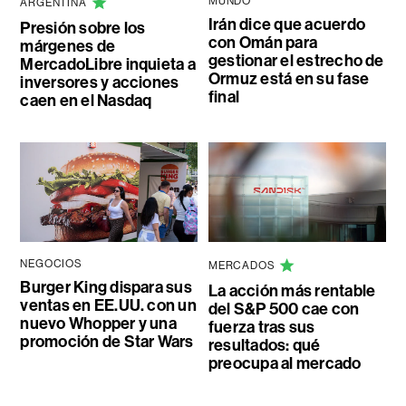
MUNDO
ARGENTINA
Irán dice que acuerdo
Presión sobre los
con Omán para
márgenes de
gestionar el estrecho de
MercadoLibre inquieta a
Ormuz está en su fase
inversores y acciones
final
caen en el Nasdaq
NEGOCIOS
MERCADOS
Burger King dispara sus
La acción más rentable
ventas en EE.UU. con un
del S&P 500 cae con
nuevo Whopper y una
fuerza tras sus
promoción de Star Wars
resultados: qué
preocupa al mercado