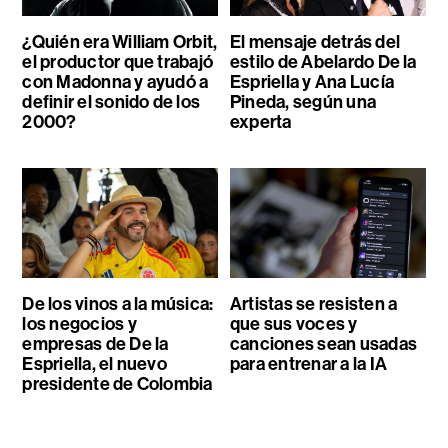
¿Quién era William Orbit,
El mensaje detrás del
el productor que trabajó
estilo de Abelardo De la
con Madonna y ayudó a
Espriella y Ana Lucía
definir el sonido de los
Pineda, según una
2000?
experta
De los vinos a la música:
Artistas se resisten a
los negocios y
que sus voces y
empresas de De la
canciones sean usadas
Espriella, el nuevo
para entrenar a la IA
presidente de Colombia