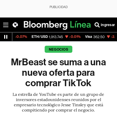
PUBLICIDAD
Ingresar
7%
ETH/USD
-0.01%
Visa
-2.15%
MercadoL
1,913.745
362.50
NEGOCIOS
MrBeast se suma a una
nueva oferta para
comprar TikTok
La estrella de YouTube es parte de un grupo de
inversores estadounidenses reunidos por el
empresario tecnológico Jesse Tinsley que está
compitiendo por comprar el negocio.