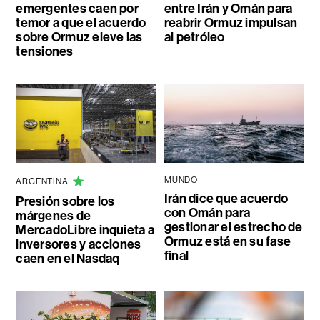
emergentes caen por
entre Irán y Omán para
temor a que el acuerdo
reabrir Ormuz impulsan
sobre Ormuz eleve las
al petróleo
tensiones
MUNDO
ARGENTINA
Irán dice que acuerdo
Presión sobre los
con Omán para
márgenes de
gestionar el estrecho de
MercadoLibre inquieta a
Ormuz está en su fase
inversores y acciones
final
caen en el Nasdaq