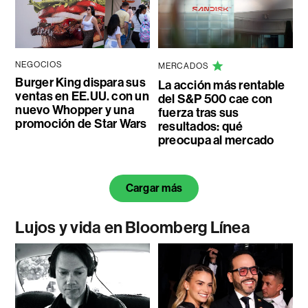
NEGOCIOS
MERCADOS
Burger King dispara sus
La acción más rentable
ventas en EE.UU. con un
del S&P 500 cae con
nuevo Whopper y una
fuerza tras sus
promoción de Star Wars
resultados: qué
preocupa al mercado
Cargar más
Lujos y vida en Bloomberg Línea