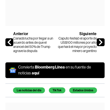
Anterior
Siguiente
Canadá lucha por llegar a un
Caputo festejó el aporte de
acuerdo antes de que el
US$100 millones por año
arancel del 50% de Trump
que hará el mayor proyecto
agrave la disputa
minero argentino
Convierta
Bloomberg Línea
en su fuente de
noticias
aquí
Temas de este artículo
Las noticias del día
TikTok
Estados Unidos