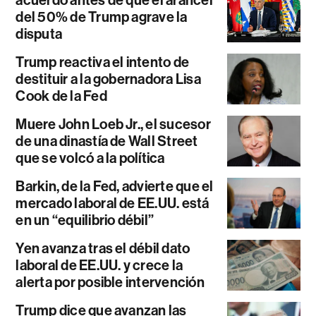
acuerdo antes de que el arancel
del 50% de Trump agrave la
disputa
Trump reactiva el intento de
destituir a la gobernadora Lisa
Cook de la Fed
Muere John Loeb Jr., el sucesor
de una dinastía de Wall Street
que se volcó a la política
Barkin, de la Fed, advierte que el
mercado laboral de EE.UU. está
en un “equilibrio débil”
Yen avanza tras el débil dato
laboral de EE.UU. y crece la
alerta por posible intervención
Trump dice que avanzan las