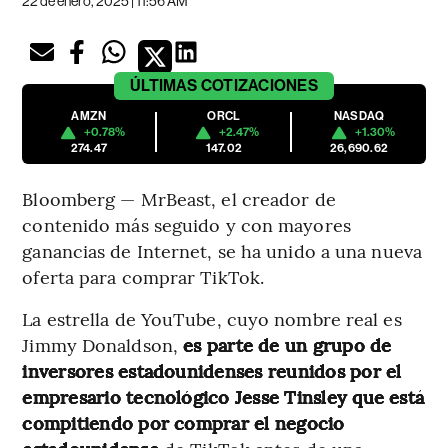
22 de enero, 2025 | 11:56 AM
ÚLTIMAS
COTIZACIONES
AMZN
ORCL
NASDAQ
+0.78%
+2.47%
+1.30%
274.47
147.02
26,690.62
Bloomberg — MrBeast, el creador de
contenido más seguido y con mayores
ganancias de Internet, se ha unido a una nueva
oferta para comprar TikTok.
La estrella de YouTube, cuyo nombre real es
Jimmy Donaldson,
es parte de un grupo de
inversores estadounidenses reunidos por el
empresario tecnológico Jesse Tinsley que está
compitiendo por comprar el negocio