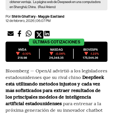
obtener ventaja.
La página web de Deepseek en una computadora
en Shanghái, China.
(Raul Ariano)
Por
Shirin Ghaffary - Maggie Eastland
12 de febrero, 2026 | 06:07 PM
ÚLTIMAS
COTIZACIONES
NVDA
NASDAQ
IBOVESPA
-0.10%
-0.06%
-1.23%
218.98
26,348.35
175,546.36
Bloomberg — OpenAI advirtió a los legisladores
estadounidenses que su rival chino
DeepSeek
está utilizando métodos injustos y cada vez
más sofisticados para extraer resultados de
los principales modelos de inteligencia
artificial estadounidenses
para entrenar a la
próxima generación de su innovador chatbot