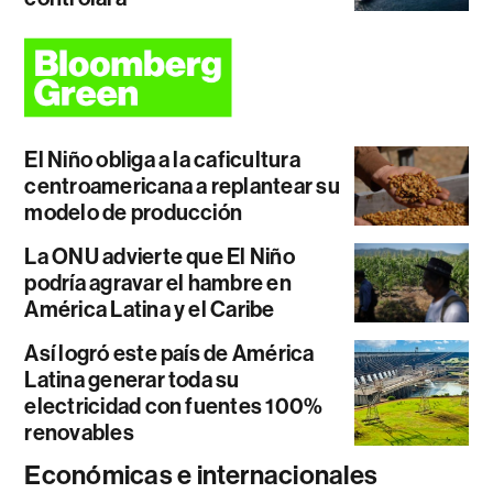
El Niño obliga a la caficultura
centroamericana a replantear su
modelo de producción
La ONU advierte que El Niño
podría agravar el hambre en
América Latina y el Caribe
Así logró este país de América
Latina generar toda su
electricidad con fuentes 100%
renovables
Económicas e internacionales