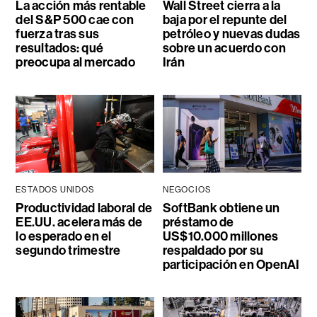
La acción más rentable
Wall Street cierra a la
del S&P 500 cae con
baja por el repunte del
fuerza tras sus
petróleo y nuevas dudas
resultados: qué
sobre un acuerdo con
preocupa al mercado
Irán
ESTADOS UNIDOS
NEGOCIOS
Productividad laboral de
SoftBank obtiene un
EE.UU. acelera más de
préstamo de
lo esperado en el
US$10.000 millones
segundo trimestre
respaldado por su
participación en OpenAI