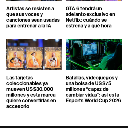
Artistas se resisten a
GTA 6 tendrá un
que sus voces y
adelanto exclusivo en
canciones sean usadas
Netflix: cuándo se
para entrenar a la IA
estrena y a qué hora
Las tarjetas
Batallas, videojuegos y
coleccionables ya
una bolsa de US$75
mueven US$30.000
millones “capaz de
millones y esta marca
cambiar vidas”: así es la
quiere convertirlas en
Esports World Cup 2026
accesorio