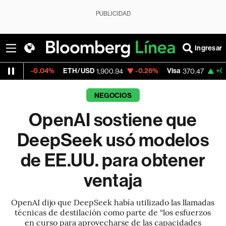
PUBLICIDAD
Ingresar
4%
ETH/USD
-0.26%
Visa
+0.52%
Mercad
1,900.94
370.47
NEGOCIOS
OpenAI sostiene que
DeepSeek usó modelos
de EE.UU. para obtener
ventaja
OpenAI dijo que DeepSeek había utilizado las llamadas
técnicas de destilación como parte de “los esfuerzos
en curso para aprovecharse de las capacidades