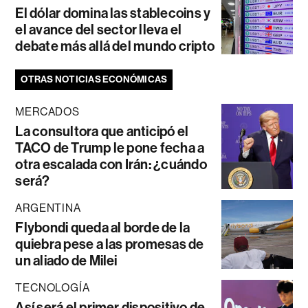
El dólar domina las stablecoins y
el avance del sector lleva el
debate más allá del mundo cripto
OTRAS NOTICIAS ECONÓMICAS
MERCADOS
La consultora que anticipó el
TACO de Trump le pone fecha a
otra escalada con Irán: ¿cuándo
será?
ARGENTINA
Flybondi queda al borde de la
quiebra pese a las promesas de
un aliado de Milei
TECNOLOGÍA
Así será el primer dispositivo de