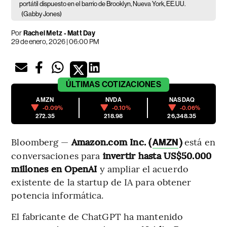
portátil dispuesto en el barrio de Brooklyn, Nueva York, EE.UU.
(Gabby Jones)
Por
Rachel Metz - Matt Day
29 de enero, 2026 | 06:00 PM
ÚLTIMAS
COTIZACIONES
AMZN
NVDA
NASDAQ
-0.09%
-0.10%
-0.06%
272.35
218.98
26,348.35
Bloomberg —
Amazon.com Inc. (
)
está en
AMZN
conversaciones para
invertir hasta US$50.000
millones en OpenAI
y ampliar el acuerdo
existente de la startup de IA para obtener
potencia informática.
El fabricante de ChatGPT ha mantenido