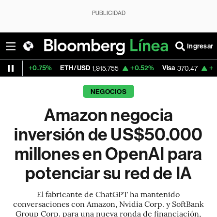
PUBLICIDAD
Ingresar
.75%
ETH/USD
+0.52%
Visa
+0.52%
Merc
1,915.755
370.47
NEGOCIOS
Amazon negocia
inversión de US$50.000
millones en OpenAI para
potenciar su red de IA
El fabricante de ChatGPT ha mantenido
conversaciones con Amazon, Nvidia Corp. y SoftBank
Group Corp. para una nueva ronda de financiación,