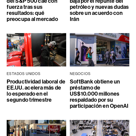
del S&P 500 cae con
baja por el repunte del
fuerza tras sus
petróleo y nuevas dudas
resultados: qué
sobre un acuerdo con
preocupa al mercado
Irán
ESTADOS UNIDOS
NEGOCIOS
Productividad laboral de
SoftBank obtiene un
EE.UU. acelera más de
préstamo de
lo esperado en el
US$10.000 millones
segundo trimestre
respaldado por su
participación en OpenAI