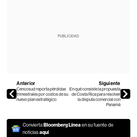
PUBLICIDAD
Anterior
Siguiente
Cencosud reporta pérdidas
En qué consiste la propuesta
trimestrales por costos de su
de Costa Rica para resolver
nuevo plan estratégico
la disputa comercial con
Panamá
Convierta
Bloomberg Línea
en su fuente de
noticias
aquí