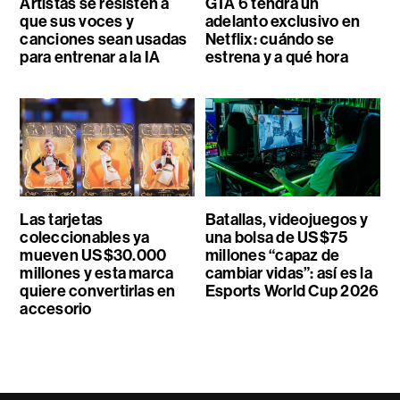
Artistas se resisten a
GTA 6 tendrá un
que sus voces y
adelanto exclusivo en
canciones sean usadas
Netflix: cuándo se
para entrenar a la IA
estrena y a qué hora
Las tarjetas
Batallas, videojuegos y
coleccionables ya
una bolsa de US$75
mueven US$30.000
millones “capaz de
millones y esta marca
cambiar vidas”: así es la
quiere convertirlas en
Esports World Cup 2026
accesorio