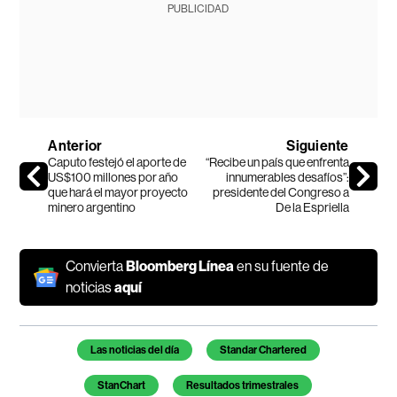
PUBLICIDAD
Anterior
Siguiente
Caputo festejó el aporte de
“Recibe un país que enfrenta
US$100 millones por año
innumerables desafíos”:
que hará el mayor proyecto
presidente del Congreso a
minero argentino
De la Espriella
Convierta
Bloomberg Línea
en su fuente de
noticias
aquí
Temas de este artículo
Las noticias del día
Standar Chartered
StanChart
Resultados trimestrales