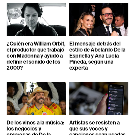
¿Quién era William Orbit,
El mensaje detrás del
el productor que trabajó
estilo de Abelardo De la
con Madonna y ayudó a
Espriella y Ana Lucía
definir el sonido de los
Pineda, según una
2000?
experta
De los vinos a la música:
Artistas se resisten a
los negocios y
que sus voces y
empresas de De la
canciones sean usadas