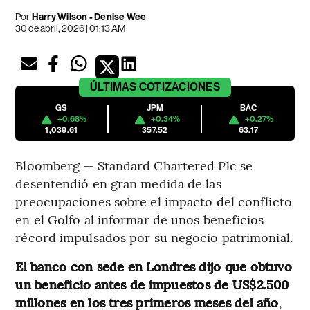
Por
Harry Wilson - Denise Wee
30 de abril, 2026 | 01:13 AM
ÚLTIMAS
COTIZACIONES
GS
JPM
BAC
+0.68%
+0.34%
+0.27%
1,039.61
357.52
63.17
Bloomberg — Standard Chartered Plc se
desentendió en gran medida de las
preocupaciones sobre el impacto del conflicto
en el Golfo al informar de unos beneficios
récord impulsados por su negocio patrimonial.
El banco con sede en Londres dijo que obtuvo
un beneficio antes de impuestos de US$2.500
millones en los tres primeros meses del año
,