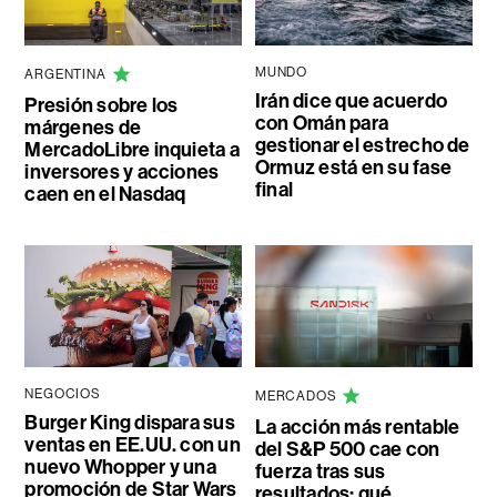
MUNDO
ARGENTINA
Irán dice que acuerdo
Presión sobre los
con Omán para
márgenes de
gestionar el estrecho de
MercadoLibre inquieta a
Ormuz está en su fase
inversores y acciones
final
caen en el Nasdaq
NEGOCIOS
MERCADOS
Burger King dispara sus
La acción más rentable
ventas en EE.UU. con un
del S&P 500 cae con
nuevo Whopper y una
fuerza tras sus
promoción de Star Wars
resultados: qué