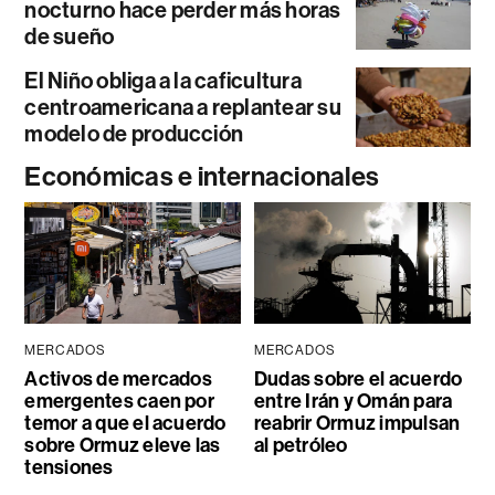
nocturno hace perder más horas
de sueño
El Niño obliga a la caficultura
centroamericana a replantear su
modelo de producción
Económicas e internacionales
MERCADOS
MERCADOS
Activos de mercados
Dudas sobre el acuerdo
emergentes caen por
entre Irán y Omán para
temor a que el acuerdo
reabrir Ormuz impulsan
sobre Ormuz eleve las
al petróleo
tensiones