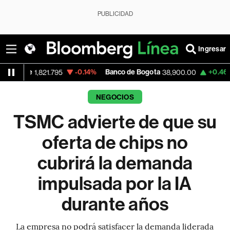
PUBLICIDAD
Ingresar
-0.14%
Banco de Bogota
+0.46%
Apple
,821.795
38,900.00
3
NEGOCIOS
TSMC advierte de que su
oferta de chips no
cubrirá la demanda
impulsada por la IA
durante años
La empresa no podrá satisfacer la demanda liderada