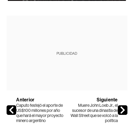
PUBLICIDAD
Anterior
Siguiente
Caputo festejó el aporte de
Muere John Loeb Jr., el
US$100 millones por año
sucesor de una dinastía de
que hará el mayor proyecto
Wall Street que se volcó a la
minero argentino
política