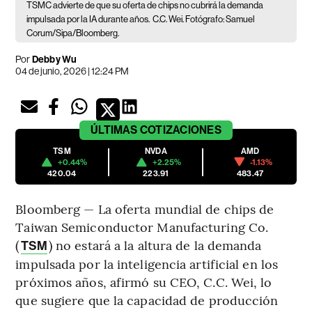
TSMC advierte de que su oferta de chips no cubrirá la demanda
impulsada por la IA durante años.
C.C. Wei. Fotógrafo: Samuel
Corum/Sipa/Bloomberg.
Por
Debby Wu
04 de junio, 2026 | 12:24 PM
ÚLTIMAS
COTIZACIONES
TSM
NVDA
AMD
+0.44%
+2.25%
-1.13%
420.04
223.91
483.47
Bloomberg — La oferta mundial de chips de
Taiwan Semiconductor Manufacturing Co.
(
) no estará a la altura de la demanda
TSM
impulsada por la inteligencia artificial en los
próximos años, afirmó su CEO, C.C. Wei, lo
que sugiere que la capacidad de producción