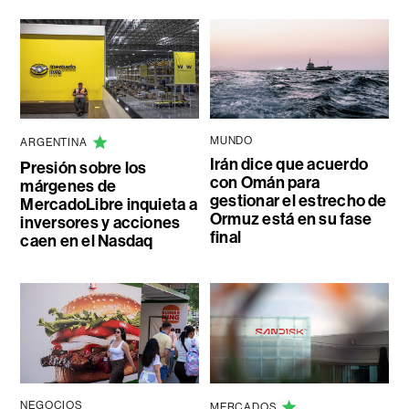
MUNDO
ARGENTINA
Irán dice que acuerdo
Presión sobre los
con Omán para
márgenes de
gestionar el estrecho de
MercadoLibre inquieta a
Ormuz está en su fase
inversores y acciones
final
caen en el Nasdaq
NEGOCIOS
MERCADOS