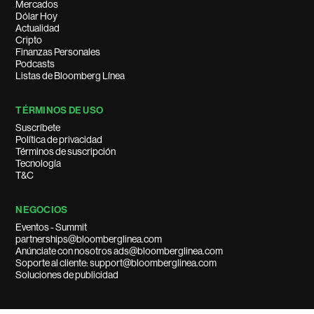
Mercados
Dólar Hoy
Actualidad
Cripto
Finanzas Personales
Podcasts
Listas de Bloomberg Línea
TÉRMINOS DE USO
Suscríbete
Política de privacidad
Términos de suscripción
Tecnología
T&C
NEGOCIOS
Eventos - Summit
partnerships@bloomberglinea.com
Anúnciate con nosotros ads@bloomberglinea.com
Soporte al cliente: support@bloomberglinea.com
Soluciones de publicidad