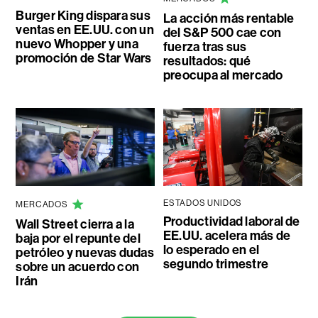
Burger King dispara sus
La acción más rentable
ventas en EE.UU. con un
del S&P 500 cae con
nuevo Whopper y una
fuerza tras sus
promoción de Star Wars
resultados: qué
preocupa al mercado
ESTADOS UNIDOS
MERCADOS
Productividad laboral de
Wall Street cierra a la
EE.UU. acelera más de
baja por el repunte del
lo esperado en el
petróleo y nuevas dudas
segundo trimestre
sobre un acuerdo con
Irán