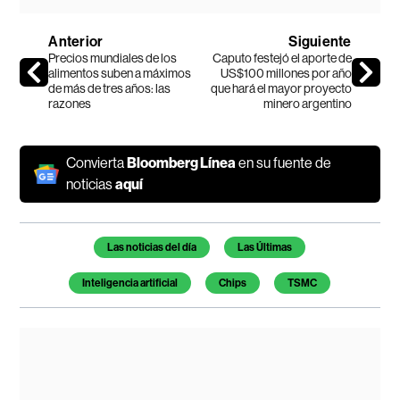
Anterior
Siguiente
Precios mundiales de los
Caputo festejó el aporte de
alimentos suben a máximos
US$100 millones por año
de más de tres años: las
que hará el mayor proyecto
razones
minero argentino
Convierta
Bloomberg Línea
en su fuente de
noticias
aquí
Temas de este artículo
Las noticias del día
Las Últimas
Inteligencia artificial
Chips
TSMC