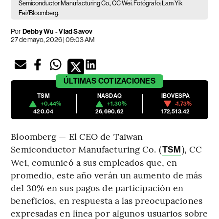
Semiconductor Manufacturing Co., CC Wei. Fotógrafo: Lam Yik
Fei/Bloomberg.
Por
Debby Wu - Vlad Savov
27 de mayo, 2026 | 09:03 AM
ÚLTIMAS
COTIZACIONES
TSM
NASDAQ
IBOVESPA
+0.44%
+1.30%
-1.73%
420.04
26,690.62
172,513.42
Bloomberg — El CEO de Taiwan
Semiconductor Manufacturing Co. (
), CC
TSM
Wei, comunicó a sus empleados que, en
promedio, este año verán un aumento de más
del 30% en sus pagos de participación en
beneficios, en respuesta a las preocupaciones
expresadas en línea por algunos usuarios sobre