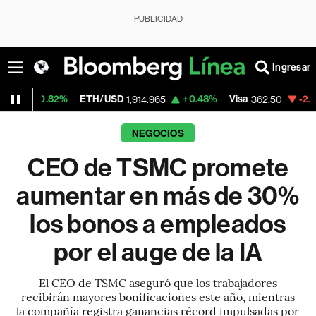
PUBLICIDAD
Ingresar
2%
ETH/USD
+0.48%
Visa
-2.15%
Mercado
1,914.965
362.50
NEGOCIOS
CEO de TSMC promete
aumentar en más de 30%
los bonos a empleados
por el auge de la IA
El CEO de TSMC aseguró que los trabajadores
recibirán mayores bonificaciones este año, mientras
la compañía registra ganancias récord impulsadas por