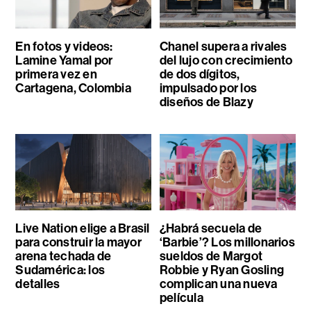
En fotos y videos:
Chanel supera a rivales
Lamine Yamal por
del lujo con crecimiento
primera vez en
de dos dígitos,
Cartagena, Colombia
impulsado por los
diseños de Blazy
Live Nation elige a Brasil
¿Habrá secuela de
para construir la mayor
‘Barbie’? Los millonarios
arena techada de
sueldos de Margot
Sudamérica: los
Robbie y Ryan Gosling
detalles
complican una nueva
película