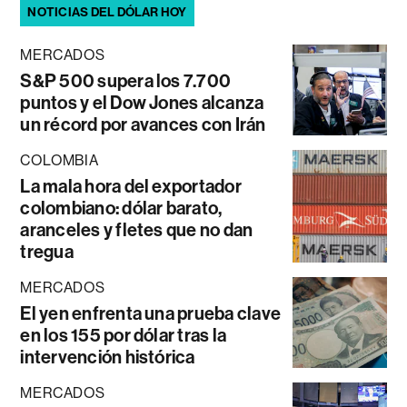
NOTICIAS DEL DÓLAR HOY
MERCADOS
S&P 500 supera los 7.700
puntos y el Dow Jones alcanza
un récord por avances con Irán
COLOMBIA
La mala hora del exportador
colombiano: dólar barato,
aranceles y fletes que no dan
tregua
MERCADOS
El yen enfrenta una prueba clave
en los 155 por dólar tras la
intervención histórica
MERCADOS