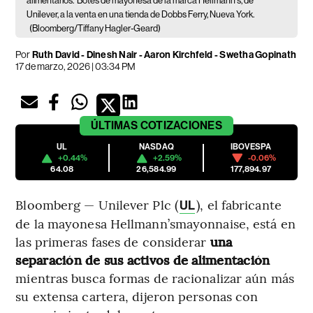
alimentarios.
Botes de mayonesa de la marca Hellmann's, de
Unilever, a la venta en una tienda de Dobbs Ferry, Nueva York.
(Bloomberg/Tiffany Hagler-Geard)
Por
Ruth David - Dinesh Nair - Aaron Kirchfeld - Swetha Gopinath
17 de marzo, 2026 | 03:34 PM
ÚLTIMAS
COTIZACIONES
UL
NASDAQ
IBOVESPA
+0.44%
+2.59%
-0.06%
64.08
26,584.99
177,894.97
Bloomberg — Unilever Plc (
), el fabricante
UL
de la mayonesa Hellmann’smayonnaise, está en
las primeras fases de considerar
una
separación de sus activos de alimentación
mientras busca formas de racionalizar aún más
su extensa cartera, dijeron personas con