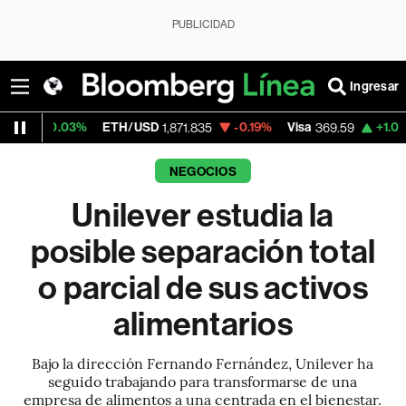
PUBLICIDAD
Ingresar
%
ETH/USD
-0.19%
Visa
+1.07%
MercadoL
1,871.835
369.59
NEGOCIOS
Unilever estudia la
posible separación total
o parcial de sus activos
alimentarios
Bajo la dirección Fernando Fernández, Unilever ha
seguido trabajando para transformarse de una
empresa de alimentos a una centrada en el bienestar.