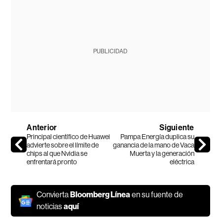
PUBLICIDAD
Anterior
Siguiente
Principal científico de Huawei
Pampa Energía duplica su
advierte sobre el límite de
ganancia de la mano de Vaca
chips al que Nvidia se
Muerta y la generación
enfrentará pronto
eléctrica
Convierta
Bloomberg Línea
en su fuente de
noticias
aquí