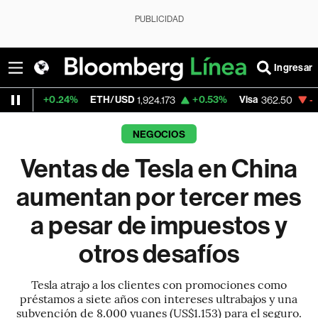
PUBLICIDAD
Ingresar
.24%
ETH/USD
+0.53%
Visa
-2.15%
Merc
1,924.173
362.50
NEGOCIOS
Ventas de Tesla en China
aumentan por tercer mes
a pesar de impuestos y
otros desafíos
Tesla atrajo a los clientes con promociones como
préstamos a siete años con intereses ultrabajos y una
subvención de 8.000 yuanes (US$1.153) para el seguro.