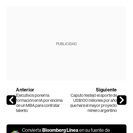
PUBLICIDAD
Anterior
Siguiente
Ejecutivos ponen la
Caputo festejó el aporte de
formación en IA por encima
US$100 millones por año
de un MBA para contratar
que hará el mayor proyecto
talento
minero argentino
Convierta
Bloomberg Línea
en su fuente de