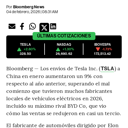
Por
Bloomberg News
04 de febrero, 2026 | 08:31 AM
ÚLTIMAS
COTIZACIONES
TESLA
NASDAQ
IBOVESPA
+2.80%
+1.30%
-1.73%
328.50
26,690.62
172,513.42
Bloomberg — Los envíos de Tesla Inc. (
) a
TSLA
China en enero aumentaron un 9% con
respecto al año anterior, superando el mal
comienzo que tuvieron muchos fabricantes
locales de vehículos eléctricos en 2026,
incluido su máximo rival BYD Co, que vio
cómo las ventas se redujeron en casi un tercio.
El fabricante de automóviles dirigido por Elon