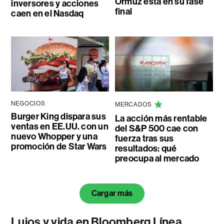
Ormuz está en su fase
inversores y acciones
final
caen en el Nasdaq
NEGOCIOS
MERCADOS
Burger King dispara sus
La acción más rentable
ventas en EE.UU. con un
del S&P 500 cae con
nuevo Whopper y una
fuerza tras sus
promoción de Star Wars
resultados: qué
preocupa al mercado
Cargar más
Lujos y vida en Bloomberg Línea