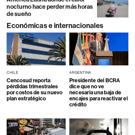
nocturno hace perder más horas
de sueño
Económicas e internacionales
CHILE
ARGENTINA
Cencosud reporta
Presidente del BCRA
pérdidas trimestrales
dice que no ve
por costos de su nuevo
necesaria una baja de
plan estratégico
encajes para reactivar el
crédito