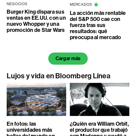
NEGOCIOS
MERCADOS
Burger King dispara sus
La acción más rentable
ventas en EE.UU. con un
del S&P 500 cae con
nuevo Whopper y una
fuerza tras sus
promoción de Star Wars
resultados: qué
preocupa al mercado
Cargar más
Lujos y vida en Bloomberg Línea
En fotos: las
¿Quién era William Orbit,
universidades más
el productor que trabajó