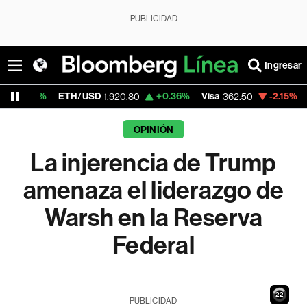
PUBLICIDAD
Ingresar
ETH/USD
+0.36%
Visa
-2.15%
MercadoLibr
1,920.80
362.50
OPINIÓN
La injerencia de Trump
amenaza el liderazgo de
Warsh en la Reserva
Federal
21
PUBLICIDAD