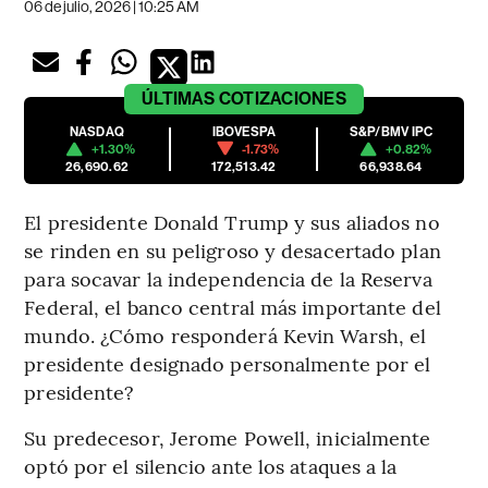
06 de julio, 2026 | 10:25 AM
ÚLTIMAS
COTIZACIONES
NASDAQ
IBOVESPA
S&P/BMV IPC
+1.30%
-1.73%
+0.82%
26,690.62
172,513.42
66,938.64
El presidente Donald Trump y sus aliados no
se rinden en su peligroso y desacertado plan
para socavar la independencia de la Reserva
Federal, el banco central más importante del
mundo. ¿Cómo responderá Kevin Warsh, el
presidente designado personalmente por el
presidente?
Su predecesor, Jerome Powell, inicialmente
optó por el silencio ante los ataques a la