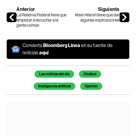
Anterior
Siguiente
La Reserva Federal tiene que
Kevin Warsh tiene que dar
empezar a escuchar a la
algunas explicaciones
gente común
Convierta
Bloomberg Línea
en su fuente de
noticias
aquí
Temas de este artículo
Las noticias del día
Chatbot
Inteligencia artificial
Opinión