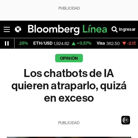
PUBLICIDAD
Ingresar
ETH/USD
+0.57%
Visa
-2.15%
MercadoLib
1,924.82
362.50
OPINIÓN
Los chatbots de IA
quieren atraparlo, quizá
en exceso
21
PUBLICIDAD