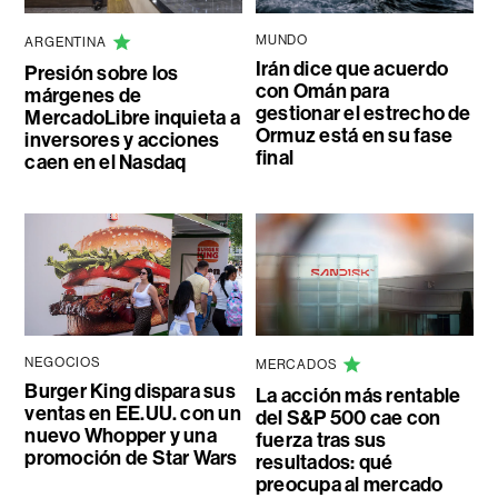
MUNDO
ARGENTINA
Irán dice que acuerdo
Presión sobre los
con Omán para
márgenes de
gestionar el estrecho de
MercadoLibre inquieta a
Ormuz está en su fase
inversores y acciones
final
caen en el Nasdaq
NEGOCIOS
MERCADOS
Burger King dispara sus
La acción más rentable
ventas en EE.UU. con un
del S&P 500 cae con
nuevo Whopper y una
fuerza tras sus
promoción de Star Wars
resultados: qué
preocupa al mercado