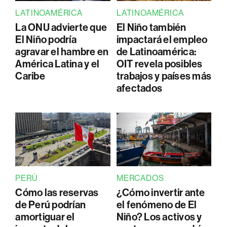
LATINOAMÉRICA
LATINOAMÉRICA
La ONU advierte que
El Niño también
El Niño podría
impactará el empleo
agravar el hambre en
de Latinoamérica:
América Latina y el
OIT revela posibles
Caribe
trabajos y países más
afectados
PERÚ
MERCADOS
Cómo las reservas
¿Cómo invertir ante
de Perú podrían
el fenómeno de El
amortiguar el
Niño? Los activos y