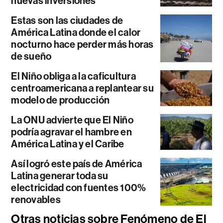
nuevas inversiones
Estas son las ciudades de
América Latina donde el calor
nocturno hace perder más horas
de sueño
El Niño obliga a la caficultura
centroamericana a replantear su
modelo de producción
La ONU advierte que El Niño
podría agravar el hambre en
América Latina y el Caribe
Así logró este país de América
Latina generar toda su
electricidad con fuentes 100%
renovables
Otras noticias sobre Fenómeno de El