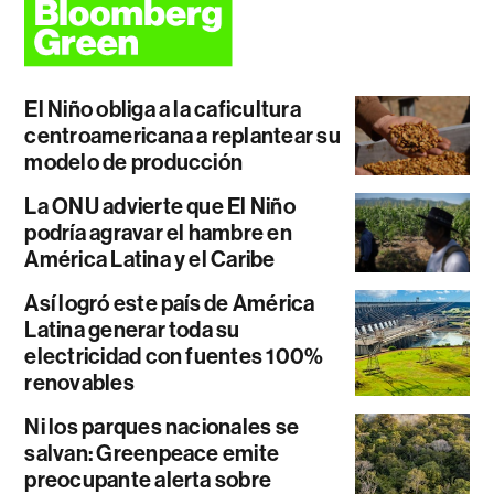
El Niño obliga a la caficultura
centroamericana a replantear su
modelo de producción
La ONU advierte que El Niño
podría agravar el hambre en
América Latina y el Caribe
Así logró este país de América
Latina generar toda su
electricidad con fuentes 100%
renovables
Ni los parques nacionales se
salvan: Greenpeace emite
preocupante alerta sobre