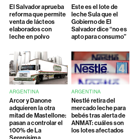
El Salvador aprueba
Este es el lote de
reforma que permite
leche Sula que el
venta de lácteos
Gobierno de El
elaborados con
Salvador dice “no es
leche en polvo
apto para consumo”
ARGENTINA
ARGENTINA
Arcor y Danone
Nestlé retira del
adquieren la otra
mercado leche para
mitad de Mastellone:
bebés tras alerta de
pasan a controlar el
ANMAT: cuáles son
100% de La
los lotes afectados
Serenísima