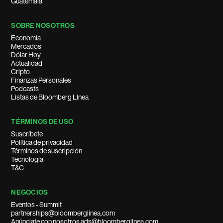
Guatemala
SOBRE NOSOTROS
Economía
Mercados
Dólar Hoy
Actualidad
Cripto
Finanzas Personales
Podcasts
Listas de Bloomberg Línea
TÉRMINOS DE USO
Suscríbete
Política de privacidad
Términos de suscripción
Tecnología
T&C
NEGOCIOS
Eventos - Summit
partnerships@bloomberglinea.com
Anúnciate con nosotros ads@bloomberglinea.com