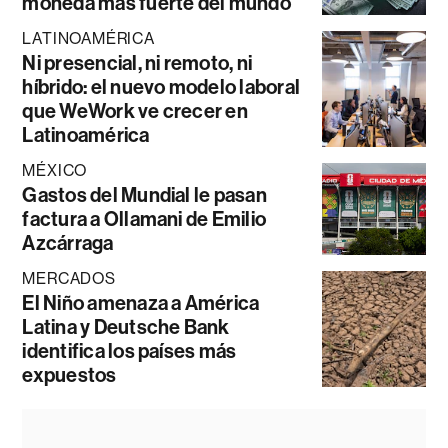
moneda más fuerte del mundo
LATINOAMÉRICA
Ni presencial, ni remoto, ni
híbrido: el nuevo modelo laboral
que WeWork ve crecer en
Latinoamérica
MÉXICO
Gastos del Mundial le pasan
factura a Ollamani de Emilio
Azcárraga
MERCADOS
El Niño amenaza a América
Latina y Deutsche Bank
identifica los países más
expuestos