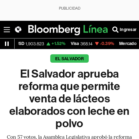
PUBLICIDAD
Ingresar
+1.52%
Visa
-0.39%
MercadoLibre
1,903.823
368.14
1,916.71
EL SALVADOR
El Salvador aprueba
reforma que permite
venta de lácteos
elaborados con leche en
polvo
Con 57 votos, la Asamblea Legislativa aprobó la reforma