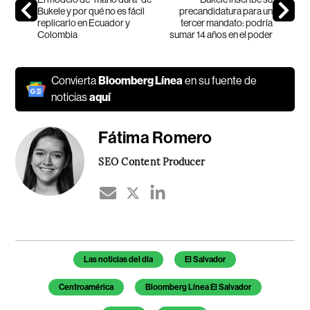
Bukele y por qué no es fácil
precandidatura para un
replicarlo en Ecuador y
tercer mandato: podría
Colombia
sumar 14 años en el poder
Convierta
Bloomberg Línea
en su fuente de
noticias
aquí
Fátima Romero
SEO Content Producer
Temas de este artículo
Las noticias del día
El Salvador
Centroamérica
Bloomberg Línea El Salvador