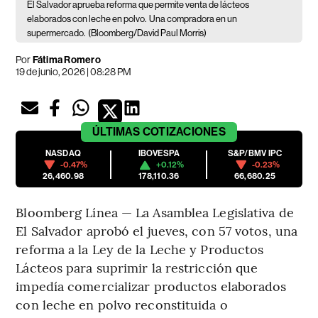
El Salvador aprueba reforma que permite venta de lácteos
elaborados con leche en polvo.
Una compradora en un
supermercado.
(Bloomberg/David Paul Morris)
Por
Fátima Romero
19 de junio, 2026 | 08:28 PM
ÚLTIMAS
COTIZACIONES
NASDAQ
IBOVESPA
S&P/BMV IPC
-0.47%
+0.12%
-0.23%
26,460.98
178,110.36
66,680.25
Bloomberg Línea — La Asamblea Legislativa de
El Salvador aprobó el jueves, con 57 votos, una
reforma a la Ley de la Leche y Productos
Lácteos para suprimir la restricción que
impedía comercializar productos elaborados
con leche en polvo reconstituida o