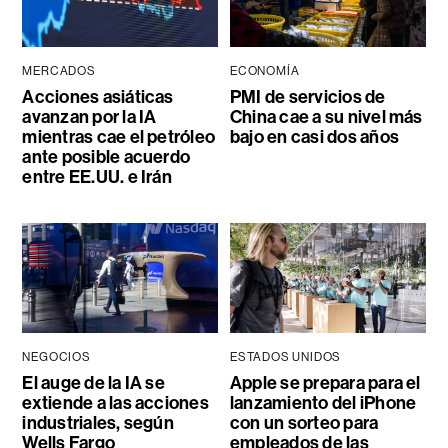
MERCADOS
ECONOMÍA
Acciones asiáticas
PMI de servicios de
avanzan por la IA
China cae a su nivel más
mientras cae el petróleo
bajo en casi dos años
ante posible acuerdo
entre EE.UU. e Irán
NEGOCIOS
ESTADOS UNIDOS
El auge de la IA se
Apple se prepara para el
extiende a las acciones
lanzamiento del iPhone
industriales, según
con un sorteo para
Wells Fargo
empleados de las