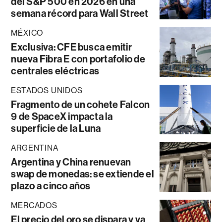
del S&P 500 en 2026 en una
semana récord para Wall Street
MÉXICO
Exclusiva: CFE busca emitir
nueva Fibra E con portafolio de
centrales eléctricas
ESTADOS UNIDOS
Fragmento de un cohete Falcon
9 de SpaceX impacta la
superficie de la Luna
ARGENTINA
Argentina y China renuevan
swap de monedas: se extiende el
plazo a cinco años
MERCADOS
El precio del oro se dispara y va