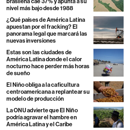
brasileña cae 37% y apunta a su
nivel más bajo desde 1988
¿Qué países de América Latina
apuestan por el fracking? El
panorama legal que marcará las
nuevas inversiones
Estas son las ciudades de
América Latina donde el calor
nocturno hace perder más horas
de sueño
El Niño obliga a la caficultura
centroamericana a replantear su
modelo de producción
La ONU advierte que El Niño
podría agravar el hambre en
América Latina y el Caribe