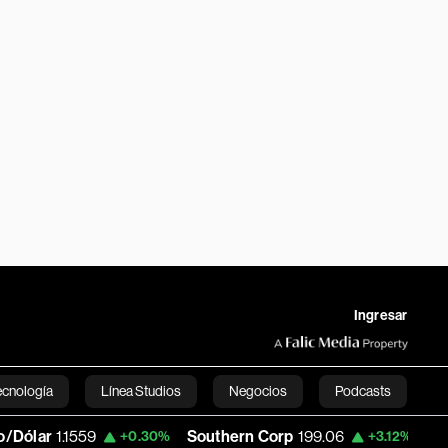
Ingresar
ecnología
Línea Studios
Negocios
Podcasts
1.1559
Southern Corp
199.06
Copa Hold
+0.30%
+3.12%
English