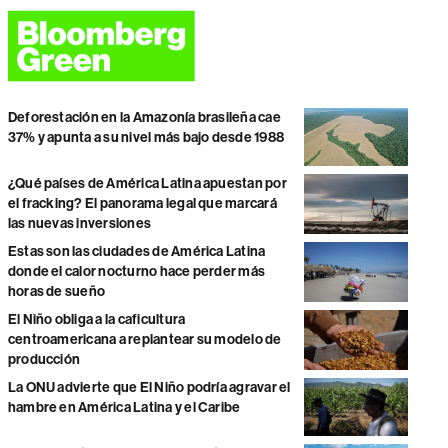
Deforestación en la Amazonía brasileña cae
37% y apunta a su nivel más bajo desde 1988
¿Qué países de América Latina apuestan por
el fracking? El panorama legal que marcará
las nuevas inversiones
Estas son las ciudades de América Latina
donde el calor nocturno hace perder más
horas de sueño
El Niño obliga a la caficultura
centroamericana a replantear su modelo de
producción
La ONU advierte que El Niño podría agravar el
hambre en América Latina y el Caribe