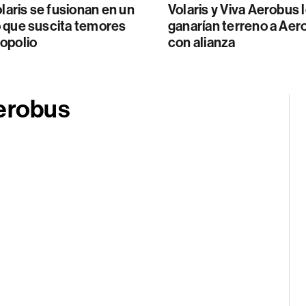
olaris se fusionan en un
Volaris y Viva Aerobus 
 que suscita temores
ganarían terreno a Ae
opolio
con alianza
Aerobus