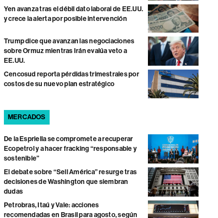
Yen avanza tras el débil dato laboral de EE.UU.
y crece la alerta por posible intervención
Trump dice que avanzan las negociaciones
sobre Ormuz mientras Irán evalúa veto a
EE.UU.
Cencosud reporta pérdidas trimestrales por
costos de su nuevo plan estratégico
MERCADOS
De la Espriella se compromete a recuperar
Ecopetrol y a hacer fracking “responsable y
sostenible”
El debate sobre “Sell América” resurge tras
decisiones de Washington que siembran
dudas
Petrobras, Itaú y Vale: acciones
recomendadas en Brasil para agosto, según