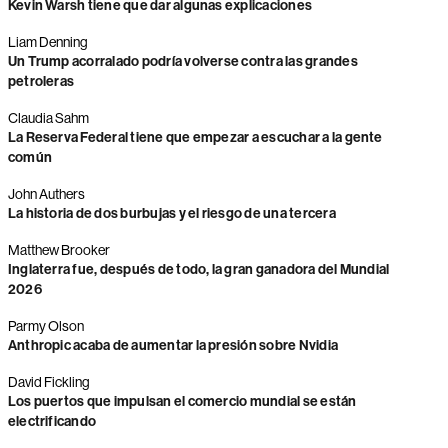
Kevin Warsh tiene que dar algunas explicaciones
Liam Denning
Un Trump acorralado podría volverse contra las grandes
petroleras
Claudia Sahm
La Reserva Federal tiene que empezar a escuchar a la gente
común
John Authers
La historia de dos burbujas y el riesgo de una tercera
Matthew Brooker
Inglaterra fue, después de todo, la gran ganadora del Mundial
2026
Parmy Olson
Anthropic acaba de aumentar la presión sobre Nvidia
David Fickling
Los puertos que impulsan el comercio mundial se están
electrificando