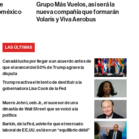
le
Grupo Más Vuelos, así será la
roméxico
nueva compañía que formarán
Volaris y Viva Aerobus
LAS ÚLTIMAS
Canadá lucha por llegar a un acuerdo antes de
que el arancel del 50% de Trump agrave la
disputa
Trump reactiva el intento de destituir a la
gobernadora Lisa Cook de la Fed
Muere John Loeb Jr., el sucesor de una
dinastía de Wall Street que se volcó a la
política
Barkin, de la Fed, advierte que el mercado
laboral de EE.UU. está en un “equilibrio débil”