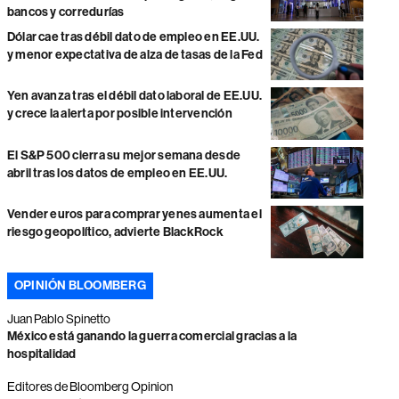
bancos y corredurías
Dólar cae tras débil dato de empleo en EE.UU.
y menor expectativa de alza de tasas de la Fed
Yen avanza tras el débil dato laboral de EE.UU.
y crece la alerta por posible intervención
El S&P 500 cierra su mejor semana desde
abril tras los datos de empleo en EE.UU.
Vender euros para comprar yenes aumenta el
riesgo geopolítico, advierte BlackRock
OPINIÓN BLOOMBERG
Juan Pablo Spinetto
México está ganando la guerra comercial gracias a la
hospitalidad
Editores de Bloomberg Opinion