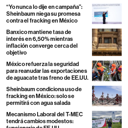
“Yo nunca lo dije en campaña”:
Sheinbaum niega su promesa
contra el fracking en México
Banxico mantiene tasa de
interés en 6,50% mientras
inflación converge cerca del
objetivo
México refuerza la seguridad
para reanudar las exportaciones
de aguacate tras freno de EE.UU.
Sheinbaum condiciona uso de
fracking en México: solo se
permitirá con agua salada
Mecanismo Laboral del T-MEC
tendrá cambios modestos: