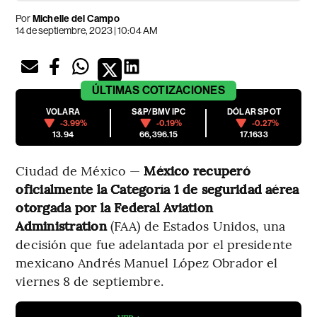
Por
Michelle del Campo
14 de septiembre, 2023 | 10:04 AM
ÚLTIMAS
COTIZACIONES
VOLARA
S&P/BMV IPC
DÓLAR SPOT
-3.99%
-0.19%
-0.27%
13.94
66,396.15
17.1633
Ciudad de México —
México recuperó
oficialmente la Categoría 1 de seguridad aérea
otorgada por la Federal Aviation
Administration
(FAA) de Estados Unidos, una
decisión que fue adelantada por el presidente
mexicano Andrés Manuel López Obrador el
viernes 8 de septiembre.