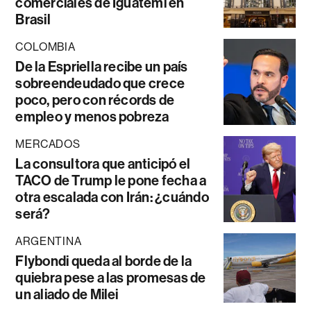
comerciales de Iguatemi en
Brasil
COLOMBIA
De la Espriella recibe un país
sobreendeudado que crece
poco, pero con récords de
empleo y menos pobreza
MERCADOS
La consultora que anticipó el
TACO de Trump le pone fecha a
otra escalada con Irán: ¿cuándo
será?
ARGENTINA
Flybondi queda al borde de la
quiebra pese a las promesas de
un aliado de Milei