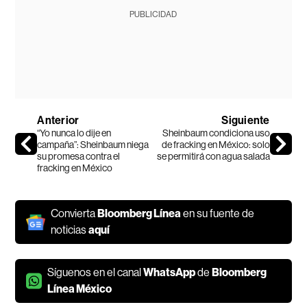
PUBLICIDAD
Anterior
Siguiente
“Yo nunca lo dije en
Sheinbaum condiciona uso
campaña”: Sheinbaum niega
de fracking en México: solo
su promesa contra el
se permitirá con agua salada
fracking en México
Convierta
Bloomberg Línea
en su fuente de
noticias
aquí
Síguenos en el canal
WhatsApp
de
Bloomberg
Línea México