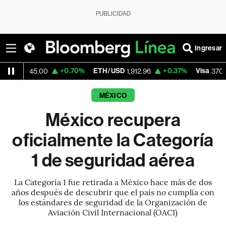
PUBLICIDAD
Ingresar
+0.70%
ETH/USD
+0.37%
Visa
+0.5
5.00
1,912.96
370.47
MÉXICO
México recupera
oficialmente la Categoría
1 de seguridad aérea
La Categoría 1 fue retirada a México hace más de dos
años después de descubrir que el país no cumplía con
los estándares de seguridad de la Organización de
Aviación Civil Internacional (OACI)