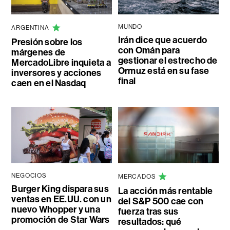
MUNDO
ARGENTINA
Irán dice que acuerdo
Presión sobre los
con Omán para
márgenes de
gestionar el estrecho de
MercadoLibre inquieta a
Ormuz está en su fase
inversores y acciones
final
caen en el Nasdaq
NEGOCIOS
MERCADOS
Burger King dispara sus
La acción más rentable
ventas en EE.UU. con un
del S&P 500 cae con
nuevo Whopper y una
fuerza tras sus
promoción de Star Wars
resultados: qué