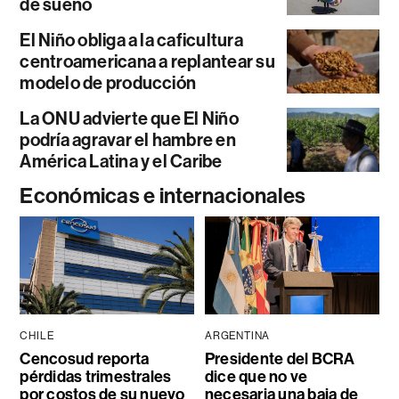
de sueño
El Niño obliga a la caficultura
centroamericana a replantear su
modelo de producción
La ONU advierte que El Niño
podría agravar el hambre en
América Latina y el Caribe
Económicas e internacionales
CHILE
ARGENTINA
Cencosud reporta
Presidente del BCRA
pérdidas trimestrales
dice que no ve
por costos de su nuevo
necesaria una baja de