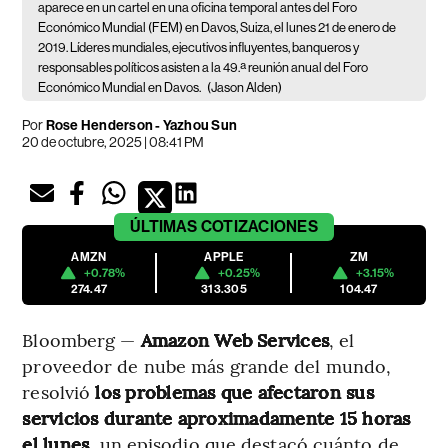
aparece en un cartel en una oficina temporal antes del Foro
Económico Mundial (FEM) en Davos, Suiza, el lunes 21 de enero de
2019. Líderes mundiales, ejecutivos influyentes, banqueros y
responsables políticos asisten a la 49.ª reunión anual del Foro
Económico Mundial en Davos.
(Jason Alden)
Por
Rose Henderson - Yazhou Sun
20 de octubre, 2025 | 08:41 PM
ÚLTIMAS
COTIZACIONES
AMZN
APPLE
ZM
+0.78%
+0.25%
+3.15%
274.47
313.305
104.47
Bloomberg —
Amazon Web Services
, el
proveedor de nube más grande del mundo,
resolvió
los problemas que afectaron sus
servicios durante aproximadamente 15 horas
el lunes
, un episodio que destacó cuánto de