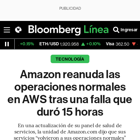
PUBLICIDAD
Ingresar
5%
ETH/USD
+0.10%
Visa
-2.15%
Mercad
1,920.958
362.50
TECNOLOGÍA
Amazon reanuda las
operaciones normales
en AWS tras una falla que
duró 15 horas
En una actualización de su panel de salud de
servicios, la unidad de Amazon.com dijo que sus
servicios “volvieron a sus operaciones normales”