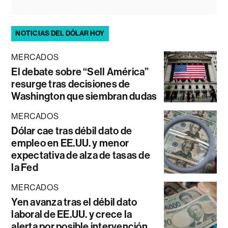
NOTICIAS DEL DÓLAR HOY
MERCADOS
El debate sobre “Sell América”
resurge tras decisiones de
Washington que siembran dudas
MERCADOS
Dólar cae tras débil dato de
empleo en EE.UU. y menor
expectativa de alza de tasas de
la Fed
MERCADOS
Yen avanza tras el débil dato
laboral de EE.UU. y crece la
alerta por posible intervención