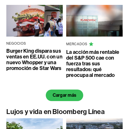
NEGOCIOS
MERCADOS
Burger King dispara sus
La acción más rentable
ventas en EE.UU. con un
del S&P 500 cae con
nuevo Whopper y una
fuerza tras sus
promoción de Star Wars
resultados: qué
preocupa al mercado
Cargar más
Lujos y vida en Bloomberg Línea