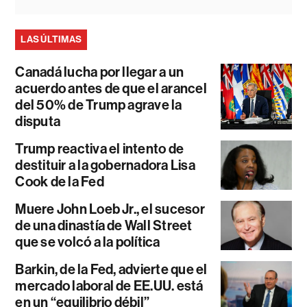
LAS ÚLTIMAS
Canadá lucha por llegar a un
acuerdo antes de que el arancel
del 50% de Trump agrave la
disputa
Trump reactiva el intento de
destituir a la gobernadora Lisa
Cook de la Fed
Muere John Loeb Jr., el sucesor
de una dinastía de Wall Street
que se volcó a la política
Barkin, de la Fed, advierte que el
mercado laboral de EE.UU. está
en un “equilibrio débil”