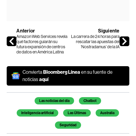
Anterior
Siguiente
Amazon Web Services revela
La carrera de 24 horas para
qué factores guiarán su
rescatar las apuestas del
futura expansión de centros
‘Nostradamus’ de la IA
de datos en América Latina
Convierta
Bloomberg Línea
en su fuente de
noticias
aquí
Temas de este artículo
Las noticias del día
Chatbot
Inteligencia artificial
Las Últimas
Australia
Seguridad