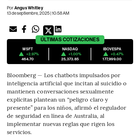
Por
Angus Whitley
13 de septiembre, 2025 | 10:58 AM
ÚLTIMAS
COTIZACIONES
MSFT
NASDAQ
IBOVESPA
+2.97%
+1.00%
+0.47%
464.70
25,373.85
177,999.00
Bloomberg — Los chatbots impulsados ​​por
inteligencia artificial que incitan al suicidio o
mantienen conversaciones sexualmente
explícitas plantean un “peligro claro y
presente” para los niños, afirmó el regulador
de seguridad en línea de Australia, al
implementar nuevas reglas que rigen los
servicios.