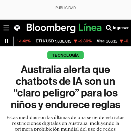
PUBLICIDAD
Ingresar
1.42%
ETH/USD
-2.30%
Visa
-0.04%
Merc
1,838.613
366.13
TECNOLOGÍA
Australia alerta que
chatbots de IA son un
“claro peligro” para los
niños y endurece reglas
Estas medidas son las últimas de una serie de estrictas
restricciones digitales en Australia, incluyendo la
primera prohibición mundial del uso de redes