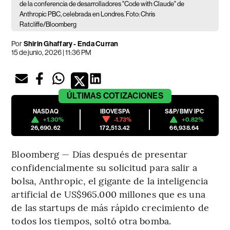
de la conferencia de desarrolladores "Code with Claude" de
Anthropic PBC, celebrada en Londres. Foto: Chris
Ratcliffe/Bloomberg
Por
Shirin Ghaffary - Enda Curran
15 de junio, 2026 | 11:36 PM
ÚLTIMAS
COTIZACIONES
NASDAQ
IBOVESPA
S&P/BMV IPC
+1.30%
-1.73%
+0.82%
26,690.62
172,513.42
66,938.64
Bloomberg — Días después de presentar
confidencialmente su solicitud para salir a
bolsa, Anthropic, el gigante de la inteligencia
artificial de US$965.000 millones que es una
de las startups de más rápido crecimiento de
todos los tiempos, soltó otra bomba.