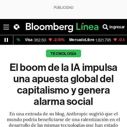
PUBLICIDAD
Ingresar
%
Visa
-2.15%
MercadoLibre
-0.14%
Banco
362.50
1,821.795
TECNOLOGÍA
El boom de la IA impulsa
una apuesta global del
capitalismo y genera
alarma social
En una entrada de su blog, Anthropic sugirió que el
mundo podría beneficiarse de una ralentización en el
desarrollo de las mismas tecnologías que han estado