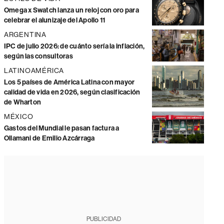
Omega x Swatch lanza un reloj con oro para
celebrar el alunizaje del Apollo 11
ARGENTINA
IPC de julio 2026: de cuánto sería la inflación,
según las consultoras
LATINOAMÉRICA
Los 5 países de América Latina con mayor
calidad de vida en 2026, según clasificación
de Wharton
MÉXICO
Gastos del Mundial le pasan factura a
Ollamani de Emilio Azcárraga
PUBLICIDAD