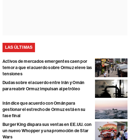
LAS ÚLTIMAS
Activos de mercados emergentes caen por
temor a que el acuerdo sobre Ormuz eleve las
tensiones
Dudas sobre el acuerdo entre Irán y Omán
para reabrir Ormuz impulsan al petróleo
Irán dice que acuerdo con Omán para
gestionar el estrecho de Ormuz está en su
fase final
Burger King dispara sus ventas en EE.UU. con
un nuevo Whopper y una promoción de Star
Wars