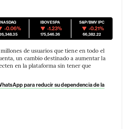
NASDAQ
IBOVESPA
S&P/BMV IPC
-0.06%
-1.23%
-0.21%
26,348.35
175,546.36
66,382.22
illones de usuarios que tiene en todo el
uenta, un cambio destinado a aumentar la
ecten en la plataforma sin tener que
WhatsApp para reducir su dependencia de la