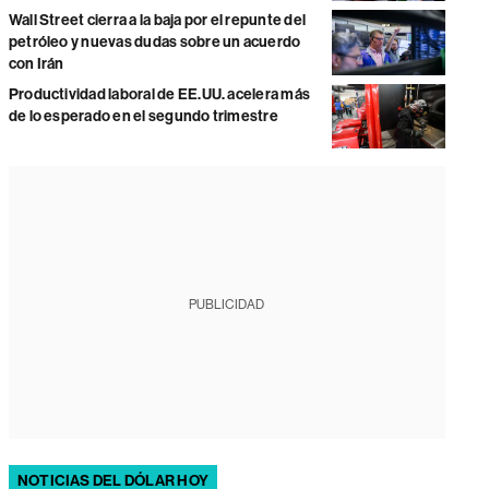
Wall Street cierra a la baja por el repunte del
petróleo y nuevas dudas sobre un acuerdo
con Irán
Productividad laboral de EE.UU. acelera más
de lo esperado en el segundo trimestre
PUBLICIDAD
NOTICIAS DEL DÓLAR HOY