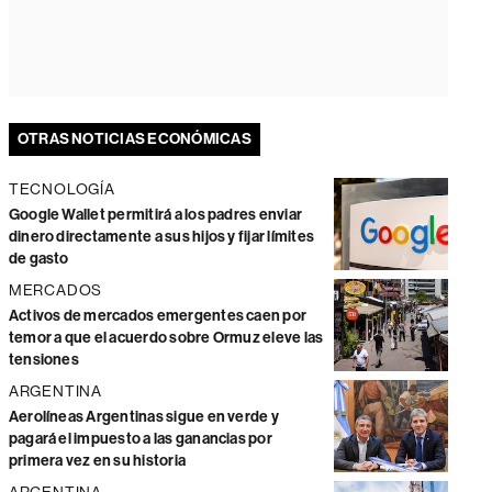
OTRAS NOTICIAS ECONÓMICAS
TECNOLOGÍA
Google Wallet permitirá a los padres enviar
dinero directamente a sus hijos y fijar límites
de gasto
MERCADOS
Activos de mercados emergentes caen por
temor a que el acuerdo sobre Ormuz eleve las
tensiones
ARGENTINA
Aerolíneas Argentinas sigue en verde y
pagará el impuesto a las ganancias por
primera vez en su historia
ARGENTINA