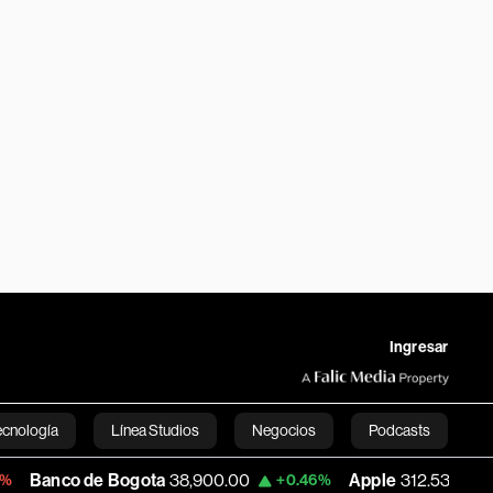
Ingresar
ecnología
Línea Studios
Negocios
Podcasts
de Bogota
38,900.00
Apple
312.53
USD
+0.46%
+0.51%
English