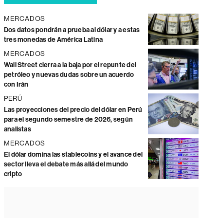
MERCADOS
Dos datos pondrán a prueba al dólar y a estas
tres monedas de América Latina
MERCADOS
Wall Street cierra a la baja por el repunte del
petróleo y nuevas dudas sobre un acuerdo
con Irán
PERÚ
Las proyecciones del precio del dólar en Perú
para el segundo semestre de 2026, según
analistas
MERCADOS
El dólar domina las stablecoins y el avance del
sector lleva el debate más allá del mundo
cripto