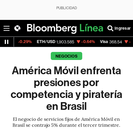
PUBLICIDAD
Ingresar
29%
ETH/USD
-0.64%
Visa
-0.28%
Merc
1,903.585
368.54
NEGOCIOS
América Móvil enfrenta
presiones por
competencia y piratería
en Brasil
El negocio de servicios fijos de América Móvil en
Brasil se contrajo 5% durante el tercer trimestre.