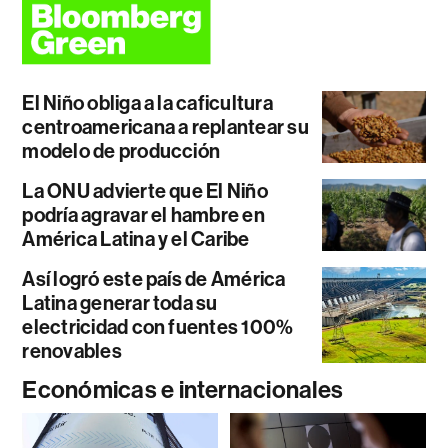
El Niño obliga a la caficultura
centroamericana a replantear su
modelo de producción
La ONU advierte que El Niño
podría agravar el hambre en
América Latina y el Caribe
Así logró este país de América
Latina generar toda su
electricidad con fuentes 100%
renovables
Económicas e internacionales