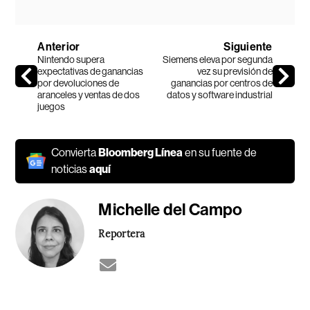
Anterior
Siguiente
Nintendo supera
Siemens eleva por segunda
expectativas de ganancias
vez su previsión de
por devoluciones de
ganancias por centros de
aranceles y ventas de dos
datos y software industrial
juegos
Convierta
Bloomberg Línea
en su fuente de
noticias
aquí
Michelle del Campo
Reportera