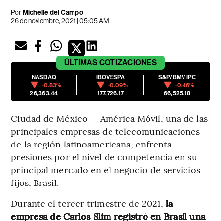
Por
Michelle del Campo
26 de noviembre, 2021 | 05:05 AM
ÚLTIMAS
COTIZACIONES
NASDAQ
IBOVESPA
S&P/BMV IPC
-0.83%
-0.09%
-0.46%
26,363.44
177,726.17
66,525.18
Ciudad de México — América Móvil, una de las
principales empresas de telecomunicaciones
de la región latinoamericana, enfrenta
presiones por el nivel de competencia en su
principal mercado en el negocio de servicios
fijos, Brasil.
Durante el tercer trimestre de 2021,
la
empresa de Carlos Slim registró en Brasil una