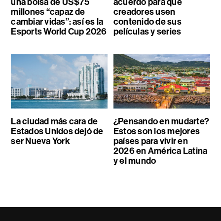
una bolsa de US$75
acuerdo para que
millones “capaz de
creadores usen
cambiar vidas”: así es la
contenido de sus
Esports World Cup 2026
películas y series
La ciudad más cara de
¿Pensando en mudarte?
Estados Unidos dejó de
Estos son los mejores
ser Nueva York
países para vivir en
2026 en América Latina
y el mundo