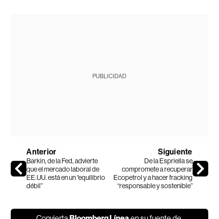
PUBLICIDAD
Anterior
Siguiente
Barkin, de la Fed, advierte
De la Espriella se
que el mercado laboral de
compromete a recuperar
EE.UU. está en un “equilibrio
Ecopetrol y a hacer fracking
débil”
“responsable y sostenible”
Convierta
Bloomberg Línea
en su fuente de