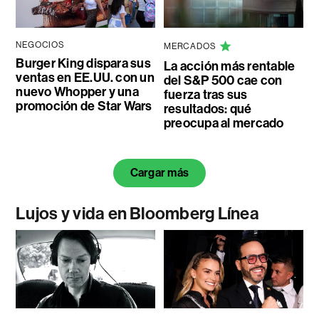
NEGOCIOS
MERCADOS
Burger King dispara sus
La acción más rentable
ventas en EE.UU. con un
del S&P 500 cae con
nuevo Whopper y una
fuerza tras sus
promoción de Star Wars
resultados: qué
preocupa al mercado
Cargar más
Lujos y vida en Bloomberg Línea