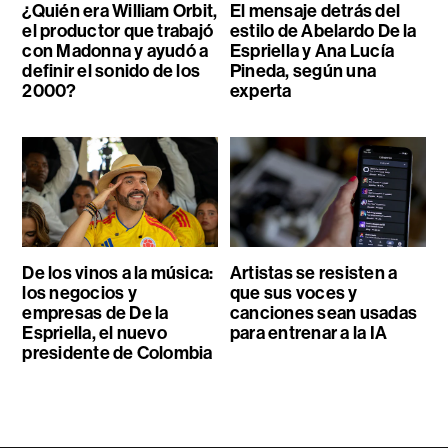
¿Quién era William Orbit,
El mensaje detrás del
el productor que trabajó
estilo de Abelardo De la
con Madonna y ayudó a
Espriella y Ana Lucía
definir el sonido de los
Pineda, según una
2000?
experta
De los vinos a la música:
Artistas se resisten a
los negocios y
que sus voces y
empresas de De la
canciones sean usadas
Espriella, el nuevo
para entrenar a la IA
presidente de Colombia