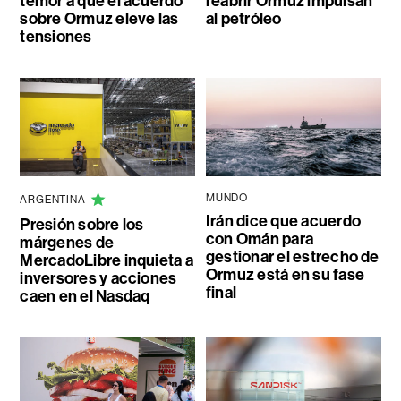
temor a que el acuerdo
reabrir Ormuz impulsan
sobre Ormuz eleve las
al petróleo
tensiones
MUNDO
ARGENTINA
Irán dice que acuerdo
Presión sobre los
con Omán para
márgenes de
gestionar el estrecho de
MercadoLibre inquieta a
Ormuz está en su fase
inversores y acciones
final
caen en el Nasdaq