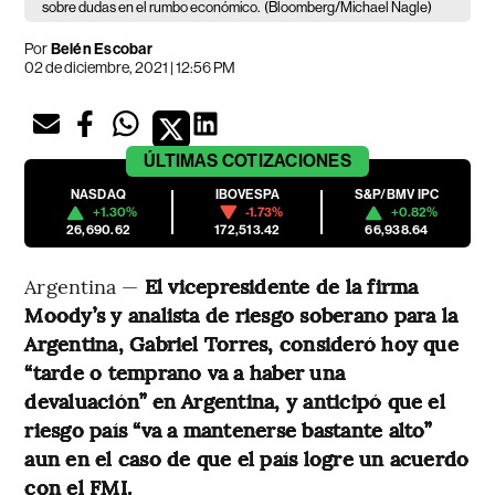
sobre dudas en el rumbo económico.
(Bloomberg/Michael Nagle)
Por
Belén Escobar
02 de diciembre, 2021 | 12:56 PM
ÚLTIMAS
COTIZACIONES
NASDAQ
IBOVESPA
S&P/BMV IPC
+1.30%
-1.73%
+0.82%
26,690.62
172,513.42
66,938.64
Argentina —
El vicepresidente de la firma
Moody’s y analista de riesgo soberano para la
Argentina, Gabriel Torres, consideró hoy que
“tarde o temprano va a haber una
devaluación” en Argentina, y anticipó que el
riesgo país “va a mantenerse bastante alto”
aun en el caso de que el país logre un acuerdo
con el FMI.