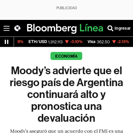
PUBLICIDAD
Ingresar
ETH/USD
-0.10%
Visa
-2.15%
MercadoLib
1,912.113
362.50
ECONOMÍA
Moody’s advierte que el
riesgo país de Argentina
continuará alto y
pronostica una
devaluación
Moody’s aseguró que un acuerdo con el FMI es una