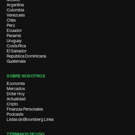
Argentina
Colombia
Venezuela
Chile
Perú
Ecuador
Panamá
Uruguay
Costa Rica
El Salvador
República Dominicana
Guatemala
SOBRE NOSOTROS
Economía
Mercados
Dólar Hoy
Actualidad
Cripto
Finanzas Personales
Podcasts
Listas de Bloomberg Línea
TÉRMINOS DE USO