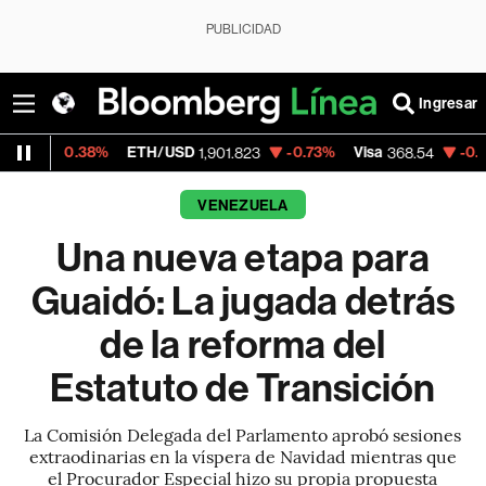
PUBLICIDAD
Ingresar
38%
ETH/USD
-0.73%
Visa
-0.28%
Mercad
1,901.823
368.54
VENEZUELA
Una nueva etapa para
Guaidó: La jugada detrás
de la reforma del
Estatuto de Transición
La Comisión Delegada del Parlamento aprobó sesiones
extraodinarias en la víspera de Navidad mientras que
el Procurador Especial hizo su propia propuesta