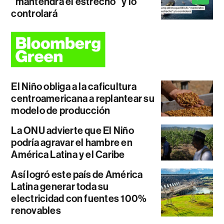
"mantendrá el estrecho" y lo
controlará
El Niño obliga a la caficultura
centroamericana a replantear su
modelo de producción
La ONU advierte que El Niño
podría agravar el hambre en
América Latina y el Caribe
Así logró este país de América
Latina generar toda su
electricidad con fuentes 100%
renovables