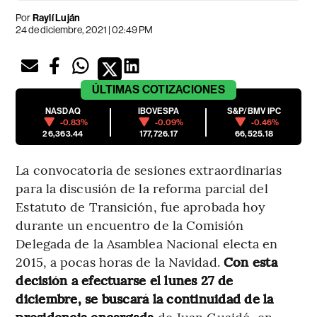
Por
Raylí Luján
24 de diciembre, 2021 | 02:49 PM
ÚLTIMAS
COTIZACIONES
NASDAQ
IBOVESPA
S&P/BMV IPC
-0.83%
-0.09%
-0.46%
26,363.44
177,726.17
66,525.18
La convocatoria de sesiones extraordinarias
para la discusión de la reforma parcial del
Estatuto de Transición, fue aprobada hoy
durante un encuentro de la Comisión
Delegada de la Asamblea Nacional electa en
2015, a pocas horas de la Navidad.
Con esta
decisión a efectuarse el lunes 27 de
diciembre, se buscará la continuidad de la
presidencia encargada
de Juan Guaidó, en