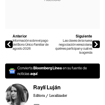
Anterior
Siguiente
Información sobre el pago
Las claves de la nueva
del Bono Único Familiar de
negociación venezolana:
agosto 2026
quiénes participan y cuál es
la agenda
Convierta
Bloomberg Línea
en su fuente de
noticias
aquí
Raylí Luján
Editora / Localizador