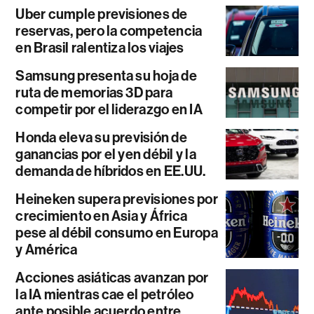
Uber cumple previsiones de
reservas, pero la competencia
en Brasil ralentiza los viajes
Samsung presenta su hoja de
ruta de memorias 3D para
competir por el liderazgo en IA
Honda eleva su previsión de
ganancias por el yen débil y la
demanda de híbridos en EE.UU.
Heineken supera previsiones por
crecimiento en Asia y África
pese al débil consumo en Europa
y América
Acciones asiáticas avanzan por
la IA mientras cae el petróleo
ante posible acuerdo entre