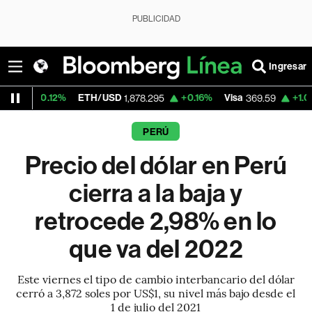
PUBLICIDAD
Ingresar
ETH/USD
+0.16%
Visa
+1.07%
MercadoLi
1,878.295
369.59
PERÚ
Precio del dólar en Perú
cierra a la baja y
retrocede 2,98% en lo
que va del 2022
Este viernes el tipo de cambio interbancario del dólar
cerró a 3,872 soles por US$1, su nivel más bajo desde el
1 de julio del 2021