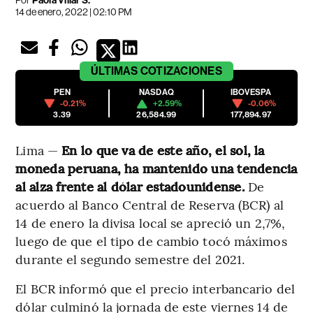
Por
Paola Villar S.
14 de enero, 2022 | 02:10 PM
ÚLTIMAS
COTIZACIONES
PEN
NASDAQ
IBOVESPA
-0.21%
+2.59%
-0.06%
3.39
26,584.99
177,894.97
Lima —
En lo que va de este año, el sol, la
moneda peruana, ha mantenido una tendencia
al alza frente al dólar estadounidense.
De
acuerdo al Banco Central de Reserva (BCR) al
14 de enero la divisa local se apreció un 2,7%,
luego de que el tipo de cambio tocó máximos
durante el segundo semestre del 2021.
El BCR informó que el precio interbancario del
dólar culminó la jornada de este viernes 14 de