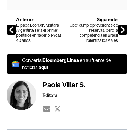
Anterior
Siguiente
El papa León XIV visitará
Uber cumple previsiones de
Argentina: será el primer
reservas, pero la
pontífice en hacerlo en casi
competencia en Brasil
40 años
ralentiza los viajes
Convierta
Bloomberg Línea
en su fuente de
noticias
aquí
Paola Villar S.
Editora