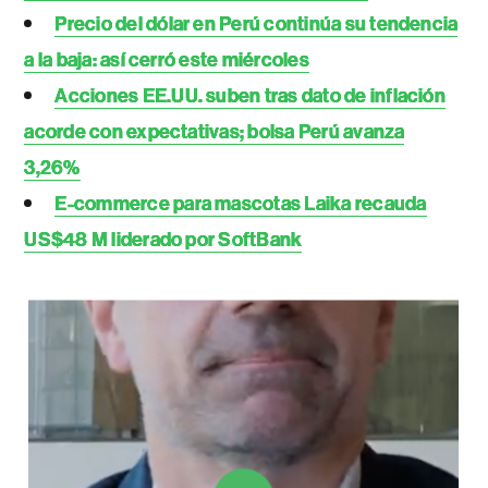
Precio del dólar en Perú continúa su tendencia
a la baja: así cerró este miércoles
Acciones EE.UU. suben tras dato de inflación
acorde con expectativas; bolsa Perú avanza
3,26%
E-commerce para mascotas Laika recauda
US$48 M liderado por SoftBank