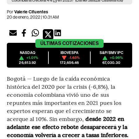
colombiana crecería 4% ¿y en 2023?
(Daniel Salazar Castellanos)
Por
Valerie Cifuentes
20 de enero, 2022 | 10:31 AM
ÚLTIMAS
COTIZACIONES
NASDAQ
IBOVESPA
S&P/BMV IPC
+1.01%
-1.65%
+0.96%
26,613.92
172,656.46
67,030.30
Bogotá — Luego de la caída económica
histórica del 2020 por la crisis (-6,8%), la
economía colombiana vivió uno de sus
repuntes más importantes en 2021 pues los
expertos esperan que el crecimiento se
acerque al 10%. Sin embargo,
desde 2022 en
adelante ese efecto rebote desaparecerá y la
economía volvería a crecer a tasas inferiores.