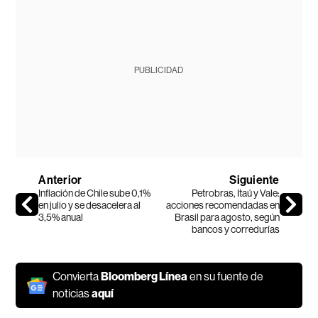
PUBLICIDAD
Anterior
Siguiente
Inflación de Chile sube 0,1%
Petrobras, Itaú y Vale:
en julio y se desacelera al
acciones recomendadas en
3,5% anual
Brasil para agosto, según
bancos y corredurías
Convierta
Bloomberg Línea
en su fuente de
noticias
aquí