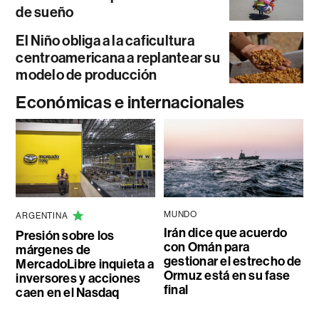
de sueño
El Niño obliga a la caficultura
centroamericana a replantear su
modelo de producción
Económicas e internacionales
MUNDO
ARGENTINA
Irán dice que acuerdo
Presión sobre los
con Omán para
márgenes de
gestionar el estrecho de
MercadoLibre inquieta a
Ormuz está en su fase
inversores y acciones
final
caen en el Nasdaq