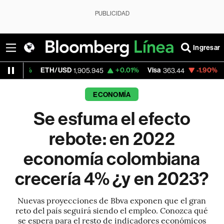
PUBLICIDAD
Ingresar
ETH/USD
+0.01%
Visa
-1.90%
MercadoLib
1,905.945
363.44
ECONOMÍA
Se esfuma el efecto
rebote: en 2022
economía colombiana
crecería 4% ¿y en 2023?
Nuevas proyecciones de Bbva exponen que el gran
reto del país seguirá siendo el empleo. Conozca qué
se espera para el resto de indicadores económicos