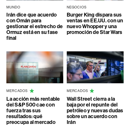
MUNDO
NEGOCIOS
Irán dice que acuerdo
Burger King dispara sus
con Omán para
ventas en EE.UU. con un
gestionar el estrecho de
nuevo Whopper y una
Ormuz está en su fase
promoción de Star Wars
final
MERCADOS
MERCADOS
La acción más rentable
Wall Street cierra a la
del S&P 500 cae con
baja por el repunte del
fuerza tras sus
petróleo y nuevas dudas
resultados: qué
sobre un acuerdo con
preocupa al mercado
Irán