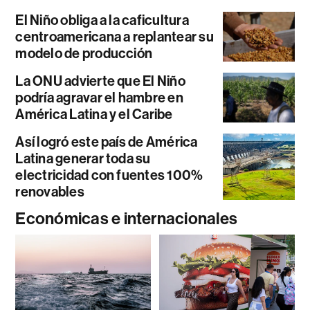
El Niño obliga a la caficultura
centroamericana a replantear su
modelo de producción
La ONU advierte que El Niño
podría agravar el hambre en
América Latina y el Caribe
Así logró este país de América
Latina generar toda su
electricidad con fuentes 100%
renovables
Económicas e internacionales