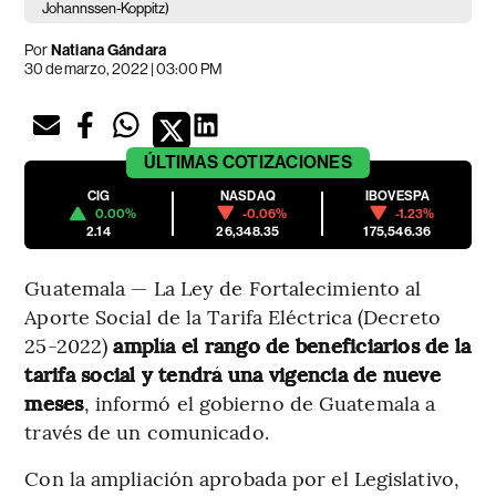
Johannssen-Koppitz)
Por
Natiana Gándara
30 de marzo, 2022 | 03:00 PM
ÚLTIMAS
COTIZACIONES
CIG
NASDAQ
IBOVESPA
0.00%
-0.06%
-1.23%
2.14
26,348.35
175,546.36
Guatemala — La Ley de Fortalecimiento al
Aporte Social de la Tarifa Eléctrica (Decreto
25-2022)
amplía el rango de beneficiarios de la
tarifa social y tendrá una vigencia de nueve
meses
, informó el gobierno de Guatemala a
través de un comunicado.
Con la ampliación aprobada por el Legislativo,