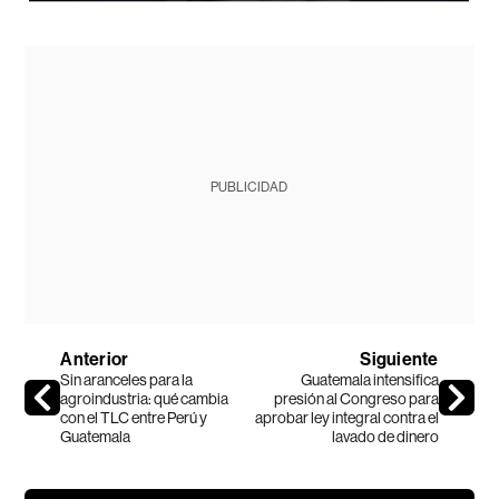
PUBLICIDAD
Anterior
Siguiente
Sin aranceles para la
Guatemala intensifica
agroindustria: qué cambia
presión al Congreso para
con el TLC entre Perú y
aprobar ley integral contra el
Guatemala
lavado de dinero