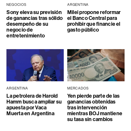
NEGOCIOS
ARGENTINA
Sony eleva su previsión
Milei propone reformar
de ganancias tras sólido
el Banco Central para
desempeño de su
prohibir que financie el
negocio de
gasto público
entretenimiento
ARGENTINA
MERCADOS
La petrolera de Harold
Yen pierde parte de las
Hamm busca ampliar su
ganancias obtenidas
apuesta por Vaca
tras intervención
Muerta en Argentina
mientras BOJ mantiene
su tasa sin cambios