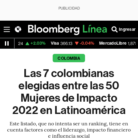
PUBLICIDAD
Ingresar
.03%
Visa
-0.04%
MercadoLibre
-0.25%
Ba
366.13
1,879.59
COLOMBIA
Las 7 colombianas
elegidas entre las 50
Mujeres de Impacto
2022 en Latinoamérica
Este listado, que no intenta ser un ranking, tiene en
cuenta factores como el liderazgo, impacto financiero
e influencia social