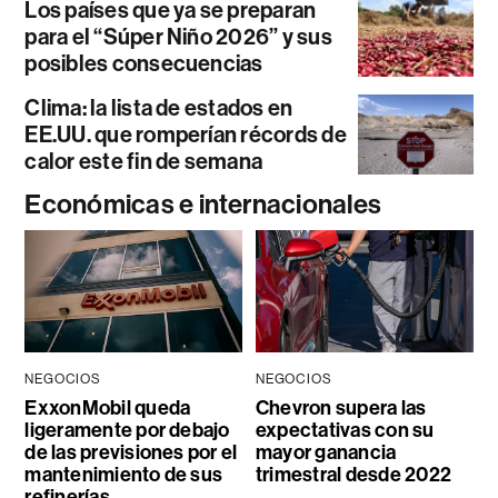
Los países que ya se preparan
para el “Súper Niño 2026” y sus
posibles consecuencias
Clima: la lista de estados en
EE.UU. que romperían récords de
calor este fin de semana
Económicas e internacionales
NEGOCIOS
NEGOCIOS
ExxonMobil queda
Chevron supera las
ligeramente por debajo
expectativas con su
de las previsiones por el
mayor ganancia
mantenimiento de sus
trimestral desde 2022
refinerías