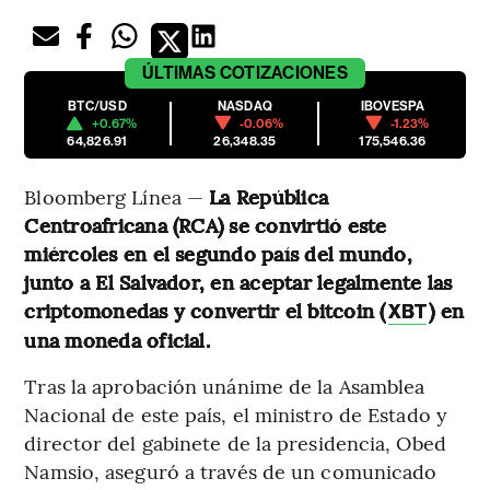
ÚLTIMAS
COTIZACIONES
BTC/USD
NASDAQ
IBOVESPA
+0.67%
-0.06%
-1.23%
64,826.91
26,348.35
175,546.36
Bloomberg Línea —
La República
Centroafricana (RCA) se convirtió este
miércoles en el segundo país del mundo,
junto a El Salvador, en aceptar legalmente las
criptomonedas y convertir el bitcoin (
) en
XBT
una moneda oficial.
Tras la aprobación unánime de la Asamblea
Nacional de este país, el ministro de Estado y
director del gabinete de la presidencia, Obed
Namsio, aseguró a través de un comunicado