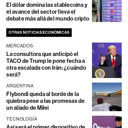
El dólar domina las stablecoins y
el avance del sector lleva el
debate más allá del mundo cripto
OTRAS NOTICIAS ECONÓMICAS
MERCADOS
La consultora que anticipó el
TACO de Trump le pone fecha a
otra escalada con Irán: ¿cuándo
será?
ARGENTINA
Flybondi queda al borde de la
quiebra pese a las promesas de
un aliado de Milei
TECNOLOGÍA
Así será el primer dispositivo de