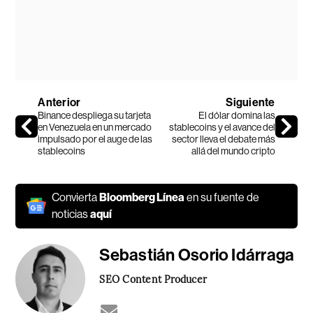
Anterior
Siguiente
Binance despliega su tarjeta
El dólar domina las
en Venezuela en un mercado
stablecoins y el avance del
impulsado por el auge de las
sector lleva el debate más
stablecoins
allá del mundo cripto
Convierta
Bloomberg Línea
en su fuente de
noticias
aquí
Sebastián Osorio Idárraga
SEO Content Producer