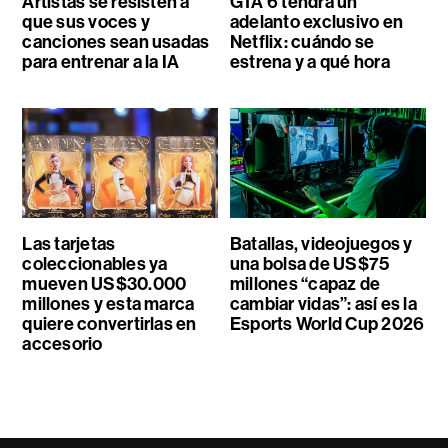
Artistas se resisten a
GTA 6 tendrá un
que sus voces y
adelanto exclusivo en
canciones sean usadas
Netflix: cuándo se
para entrenar a la IA
estrena y a qué hora
Las tarjetas
Batallas, videojuegos y
coleccionables ya
una bolsa de US$75
mueven US$30.000
millones “capaz de
millones y esta marca
cambiar vidas”: así es la
quiere convertirlas en
Esports World Cup 2026
accesorio