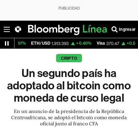
PUBLICIDAD
Ingresar
ETH/USD
+0.40%
Visa
+0.52%
MercadoL
1,913.393
370.47
CRIPTO
Un segundo país ha
adoptado al bitcoin como
moneda de curso legal
En un anuncio de la presidencia de la República
Centroafricana, se adoptó el bitcoin como moneda
oficial junto al franco CFA