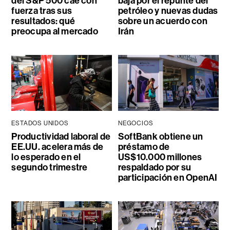
del S&P 500 cae con
baja por el repunte del
fuerza tras sus
petróleo y nuevas dudas
resultados: qué
sobre un acuerdo con
preocupa al mercado
Irán
ESTADOS UNIDOS
NEGOCIOS
Productividad laboral de
SoftBank obtiene un
EE.UU. acelera más de
préstamo de
lo esperado en el
US$10.000 millones
segundo trimestre
respaldado por su
participación en OpenAI