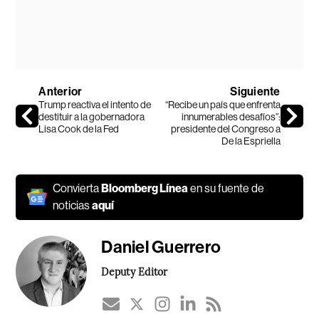
Anterior
Siguiente
Trump reactiva el intento de
“Recibe un país que enfrenta
destituir a la gobernadora
innumerables desafíos”:
Lisa Cook de la Fed
presidente del Congreso a
De la Espriella
Convierta
Bloomberg Línea
en su fuente de
noticias
aquí
Daniel Guerrero
Deputy Editor