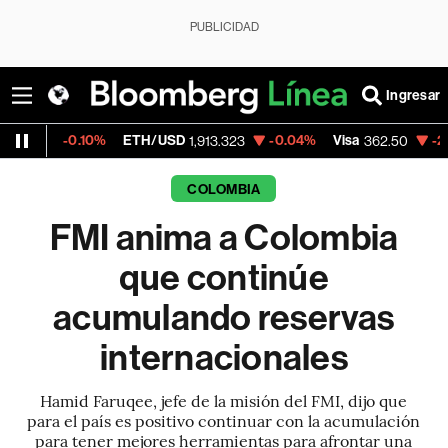
PUBLICIDAD
Ingresar
.10%
ETH/USD
-0.04%
Visa
-2.15%
Merca
1,913.323
362.50
COLOMBIA
FMI anima a Colombia
que continúe
acumulando reservas
internacionales
Hamid Faruqee, jefe de la misión del FMI, dijo que
para el país es positivo continuar con la acumulación
para tener mejores herramientas para afrontar una