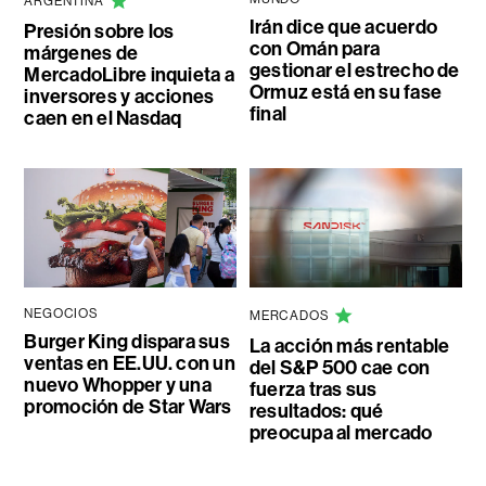
ARGENTINA
Irán dice que acuerdo
Presión sobre los
con Omán para
márgenes de
gestionar el estrecho de
MercadoLibre inquieta a
Ormuz está en su fase
inversores y acciones
final
caen en el Nasdaq
NEGOCIOS
MERCADOS
Burger King dispara sus
La acción más rentable
ventas en EE.UU. con un
del S&P 500 cae con
nuevo Whopper y una
fuerza tras sus
promoción de Star Wars
resultados: qué
preocupa al mercado