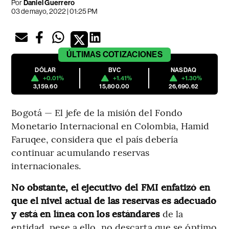
Por
Daniel Guerrero
03 de mayo, 2022 | 01:25 PM
ÚLTIMAS
COTIZACIONES
DÓLAR
BVC
NASDAQ
+0.01%
+1.41%
+1.30%
3,159.60
15,800.00
26,690.62
Bogotá — El jefe de la misión del Fondo
Monetario Internacional en Colombia, Hamid
Faruqee, considera que el país debería
continuar acumulando reservas
internacionales.
No obstante, el ejecutivo del FMI enfatizó en
que el nivel actual de las reservas es adecuado
y está en línea con los estándares
de la
entidad, pese a ello, no descarta que se óptimo