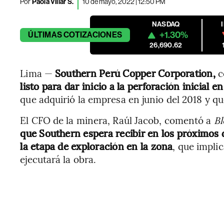
Por
Paola Villar S.
10 de mayo, 2022 | 12:50 PM
NASDAQ
+1.30%
ÚLTIMAS
COTIZACIONES
26,690.62
Lima —
Southern Perú Copper Corporation,
c
listo para dar inicio a la perforación inicial e
que adquirió la empresa en junio del 2018 y qu
El CFO de la minera, Raúl Jacob, comentó a
B
que Southern espera recibir en los próximos 
la etapa de exploración en la zona
, que implic
ejecutará la obra.