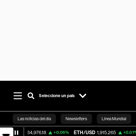
Seleccione un país
Las noticias del día
Newsletters
Línea Mundial
D
64,976.18
ETH/USD
1,915.265
Visa
362
+0.06%
+0.07%
Bloomberg 