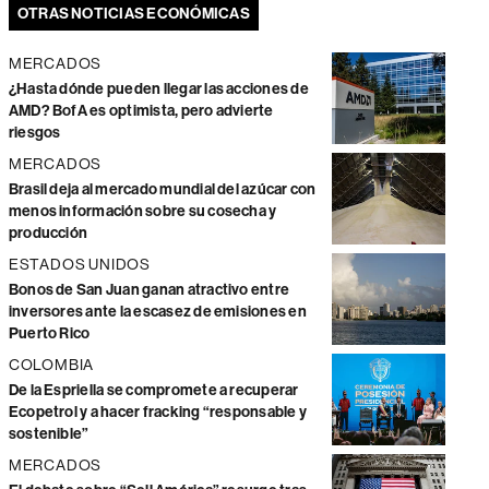
OTRAS NOTICIAS ECONÓMICAS
MERCADOS
¿Hasta dónde pueden llegar las acciones de
AMD? BofA es optimista, pero advierte
riesgos
MERCADOS
Brasil deja al mercado mundial del azúcar con
menos información sobre su cosecha y
producción
ESTADOS UNIDOS
Bonos de San Juan ganan atractivo entre
inversores ante la escasez de emisiones en
Puerto Rico
COLOMBIA
De la Espriella se compromete a recuperar
Ecopetrol y a hacer fracking “responsable y
sostenible”
MERCADOS