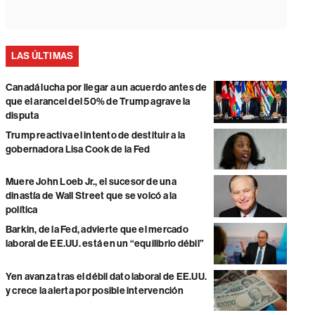
LAS ÚLTIMAS
Canadá lucha por llegar a un acuerdo antes de
que el arancel del 50% de Trump agrave la
disputa
Trump reactiva el intento de destituir a la
gobernadora Lisa Cook de la Fed
Muere John Loeb Jr., el sucesor de una
dinastía de Wall Street que se volcó a la
política
Barkin, de la Fed, advierte que el mercado
laboral de EE.UU. está en un “equilibrio débil”
Yen avanza tras el débil dato laboral de EE.UU.
y crece la alerta por posible intervención