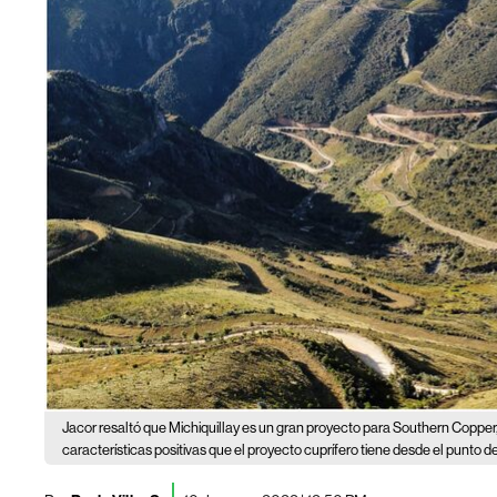
Jacor resaltó que Michiquillay es un gran proyecto para Southern Copper,
características positivas que el proyecto cuprífero tiene desde el punto de