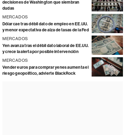
decisiones de Washington que siembran
dudas
MERCADOS
Dólar cae tras débil dato de empleo en EE.UU.
y menor expectativa de alza de tasas de la Fed
MERCADOS
Yen avanza tras el débil dato laboral de EE.UU.
y crece la alerta por posible intervención
MERCADOS
Vender euros para comprar yenes aumenta el
riesgo geopolítico, advierte BlackRock