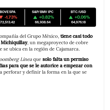
IBOVESPA
S&P/BMV IPC
BTC/USD
-1.73%
+0.82%
+0.06%
172,513.42
66,938.64
64,976.18
ompañía del Grupo México,
tiene casi todo
n Michiquillay
, un megaproyecto de cobre
e se ubica en la región de Cajamarca.
loomberg Línea
que
solo falta un permiso
días para que se le autorice a empezar con
a perforar y definir la forma en la que se