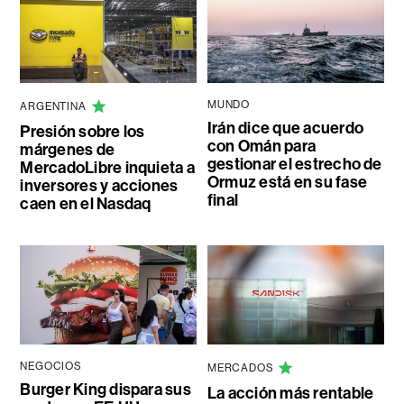
MUNDO
ARGENTINA
Irán dice que acuerdo
Presión sobre los
con Omán para
márgenes de
gestionar el estrecho de
MercadoLibre inquieta a
Ormuz está en su fase
inversores y acciones
final
caen en el Nasdaq
NEGOCIOS
MERCADOS
Burger King dispara sus
La acción más rentable