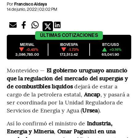
Por
Francisco Aldaya
14 de junio, 2022 | 02:02 PM
ÚLTIMAS
COTIZACIONES
MERVAL
IBOVESPA
BTC/USD
-0.45%
-1.73%
+0.16%
3,086,785.00
172,513.42
65,041.90
Montevideo —
El gobierno uruguayo anunció
que la regulación del mercado del
supergás y
de combustibles líquidos
dejará de estar a
cargo de la petrolera estatal,
Ancap
, y pasará a
ser coordinada por la Unidad Reguladora de
Servicios de Energía y Agua (
Ursea
).
Así lo confirmó el ministro de
Industria,
Energía y Minería
,
Omar Paganini en una