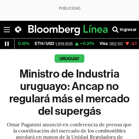
PUBLICIDAD
Ingresar
%
ETH/USD
+0.31%
Visa
-2.15%
MercadoL
1,919.838
362.50
URUGUAY
Ministro de Industria
uruguayo: Ancap no
regulará más el mercado
del supergás
Omar Paganini anunció en conferencia de prensa que
la coordinación del mercado de los combustibles
quedará en manos de la Unidad Reguladora de