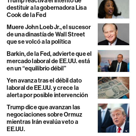
Trump reactiva el intento de
destituir a la gobernadora Lisa
Cook de la Fed
Muere John Loeb Jr., el sucesor
de una dinastía de Wall Street
que se volcó a la política
Barkin, de la Fed, advierte que el
mercado laboral de EE.UU. está
en un “equilibrio débil”
Yen avanza tras el débil dato
laboral de EE.UU. y crece la
alerta por posible intervención
Trump dice que avanzan las
negociaciones sobre Ormuz
mientras Irán evalúa veto a
EE.UU.