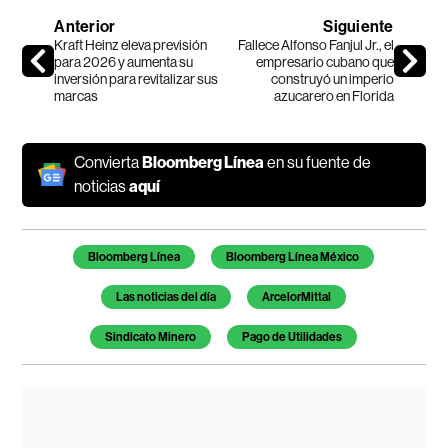
Anterior
Siguiente
Kraft Heinz eleva previsión
Fallece Alfonso Fanjul Jr., el
para 2026 y aumenta su
empresario cubano que
inversión para revitalizar sus
construyó un imperio
marcas
azucarero en Florida
Convierta
Bloomberg Línea
en su fuente de
noticias
aquí
Temas de este artículo
Bloomberg Línea
Bloomberg Línea México
Las noticias del día
ArcelorMittal
Sindicato Minero
Pago de Utilidades