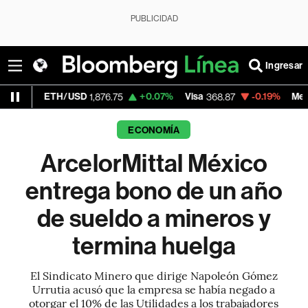
PUBLICIDAD
Ingresar
TH/USD
+0.07%
Visa
-0.19%
MercadoLibre
1,876.75
368.87
1
ECONOMÍA
ArcelorMittal México
entrega bono de un año
de sueldo a mineros y
termina huelga
El Sindicato Minero que dirige Napoleón Gómez
Urrutia acusó que la empresa se había negado a
otorgar el 10% de las Utilidades a los trabajadores