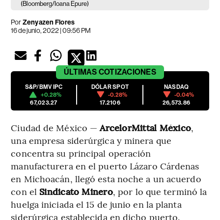
(Bloomberg/Ioana Epure)
Por
Zenyazen Flores
16 de junio, 2022 | 09:56 PM
ÚLTIMAS
COTIZACIONES
S&P/BMV IPC
DÓLAR SPOT
NASDAQ
+0.28%
-0.28%
-0.04%
67,023.27
17.2106
26,573.86
Ciudad de México —
ArcelorMittal México
,
una empresa siderúrgica y minera que
concentra su principal operación
manufacturera en el puerto Lázaro Cárdenas
en Michoacán, llegó esta noche a un acuerdo
con el
Sindicato Minero
, por lo que terminó la
huelga iniciada el 15 de junio en la planta
siderúrgica establecida en dicho puerto.