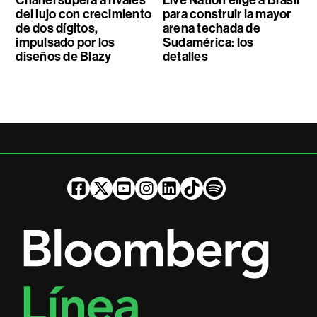
Chanel supera a rivales
Live Nation elige a Brasil
del lujo con crecimiento
para construir la mayor
de dos dígitos,
arena techada de
impulsado por los
Sudamérica: los
diseños de Blazy
detalles