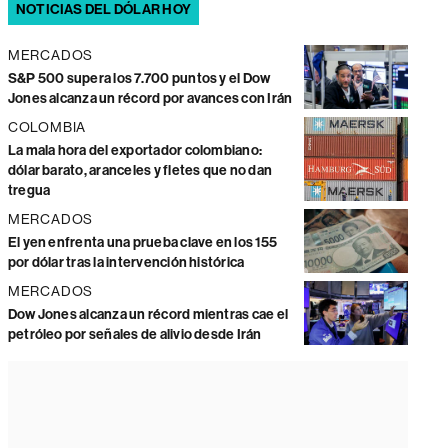
NOTICIAS DEL DÓLAR HOY
MERCADOS
S&P 500 supera los 7.700 puntos y el Dow
Jones alcanza un récord por avances con Irán
COLOMBIA
La mala hora del exportador colombiano:
dólar barato, aranceles y fletes que no dan
tregua
MERCADOS
El yen enfrenta una prueba clave en los 155
por dólar tras la intervención histórica
MERCADOS
Dow Jones alcanza un récord mientras cae el
petróleo por señales de alivio desde Irán