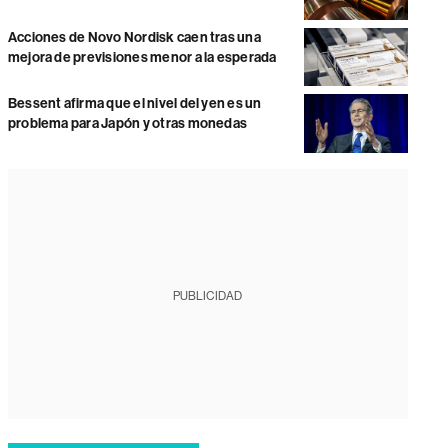
Acciones de Novo Nordisk caen tras una
mejora de previsiones menor a la esperada
Bessent afirma que el nivel del yen es un
problema para Japón y otras monedas
PUBLICIDAD