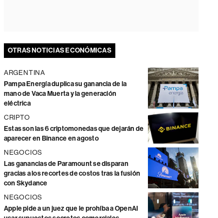
OTRAS NOTICIAS ECONÓMICAS
ARGENTINA
Pampa Energía duplica su ganancia de la
mano de Vaca Muerta y la generación
eléctrica
CRIPTO
Estas son las 6 criptomonedas que dejarán de
aparecer en Binance en agosto
NEGOCIOS
Las ganancias de Paramount se disparan
gracias a los recortes de costos tras la fusión
con Skydance
NEGOCIOS
Apple pide a un juez que le prohíba a OpenAI