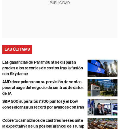
PUBLICIDAD
LAS ÚLTIMAS
Las ganancias de Paramount se disparan
gracias a los recortes de costos tras la fusión
con Skydance
AMD decepciona con su previsión de ventas
pese al auge del negocio de centros de datos
de IA
S&P 500 supera los 7.700 puntos y el Dow
Jones alcanza un récord por avances con Irán
Cobre toca máximos de casi tres meses ante
la expectativa de un posible arancel de Trump