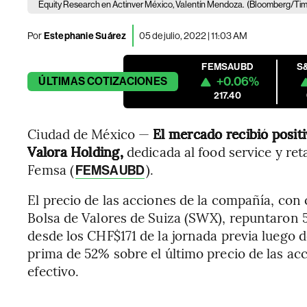
Equity Research en Actinver México, Valentín Mendoza.
(Bloomberg/Tim
Por
Estephanie Suárez
05 de julio, 2022 | 11:03 AM
FEMSAUBD
S
+0.06%
ÚLTIMAS
COTIZACIONES
217.40
Ciudad de México —
El mercado recibió posit
Valora Holding,
dedicada al food service y ret
Femsa (
).
FEMSAUBD
El precio de las acciones de la compañía, con 
Bolsa de Valores de Suiza (SWX), repuntaron 
desde los CHF$171 de la jornada previa luego
prima de 52% sobre el último precio de las acc
efectivo.