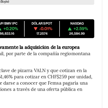
 Boyle)
&P/BMV IPC
DÓLAR SPOT
NASDAQ
+0.20%
-0.01%
+2.59%
66,833.16
17.2574
26,584.99
ivamente la adquisición de la europea
ail, por parte de la compañía regiomontana
clave de pizarra VALN y que cotizan en la
51,46% para cotizar en CHF$259 por unidad,
 de darse a conocer que Femsa pagaría una
iones a través de una oferta pública en