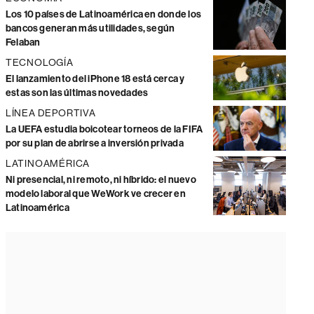
Los 10 países de Latinoamérica en donde los
bancos generan más utilidades, según
Felaban
TECNOLOGÍA
El lanzamiento del iPhone 18 está cerca y
estas son las últimas novedades
LÍNEA DEPORTIVA
La UEFA estudia boicotear torneos de la FIFA
por su plan de abrirse a inversión privada
LATINOAMÉRICA
Ni presencial, ni remoto, ni híbrido: el nuevo
modelo laboral que WeWork ve crecer en
Latinoamérica