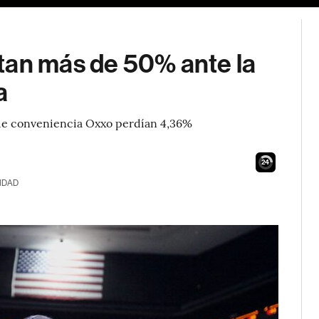
tan más de 50% ante la
a
as de conveniencia Oxxo perdían 4,36%
23
IDAD