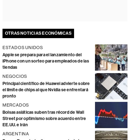
OTRAS NOTICIAS ECONÓMICAS
ESTADOS UNIDOS
Apple se prepara para el lanzamiento del
iPhone con un sorteo para empleados de las
tiendas
NEGOCIOS
Principal científico de Huawei advierte sobre
el límite de chips al que Nvidia se enfrentará
pronto
MERCADOS
Bolsas asiáticas suben tras récord de Wall
Street por optimismo sobre acuerdo entre
EE.UU. e Irán
ARGENTINA