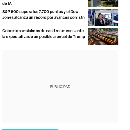
de IA
S&P 500 supera los 7.700 puntos y el Dow
Jones alcanza un récord por avances con Irán
Cobre toca máximos de casi tres meses ante
la expectativa de un posible arancel de Trump
PUBLICIDAD