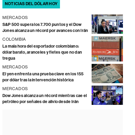
NOTICIAS DEL DÓLAR HOY
MERCADOS
S&P 500 supera los 7.700 puntos y el Dow
Jones alcanza un récord por avances con Irán
COLOMBIA
La mala hora del exportador colombiano:
dólar barato, aranceles y fletes que no dan
tregua
MERCADOS
El yen enfrenta una prueba clave en los 155
por dólar tras la intervención histórica
MERCADOS
Dow Jones alcanza un récord mientras cae el
petróleo por señales de alivio desde Irán