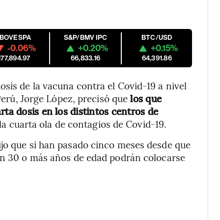
IBOVESPA
S&P/BMV IPC
BTC/USD
-0.06%
+0.20%
+0.15%
177,894.97
66,833.16
64,391.86
sis de la vacuna contra el Covid-19 a nivel
 Perú, Jorge López, precisó que
los que
rta dosis en los distintos centros de
 la cuarta ola de contagios de Covid-19.
ijo que si han pasado cinco meses desde que
gan 30 o más años de edad podrán colocarse