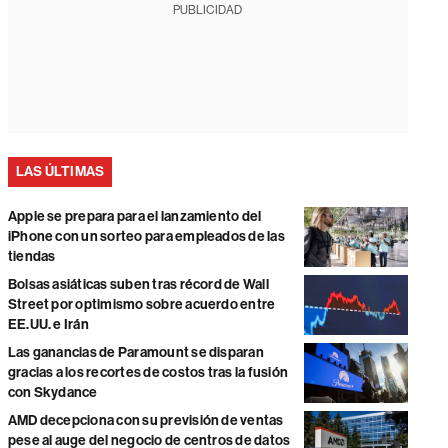
PUBLICIDAD
LAS ÚLTIMAS
Apple se prepara para el lanzamiento del
iPhone con un sorteo para empleados de las
tiendas
Bolsas asiáticas suben tras récord de Wall
Street por optimismo sobre acuerdo entre
EE.UU. e Irán
Las ganancias de Paramount se disparan
gracias a los recortes de costos tras la fusión
con Skydance
AMD decepciona con su previsión de ventas
pese al auge del negocio de centros de datos