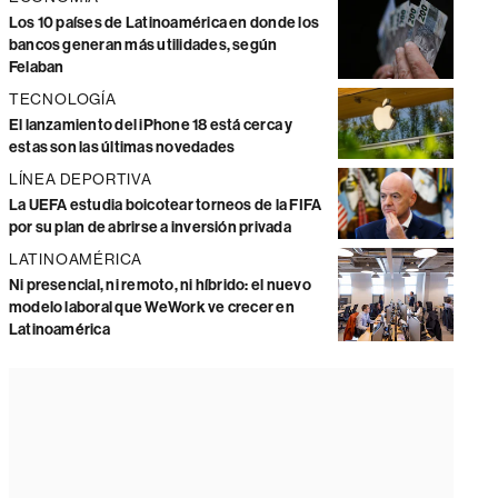
Los 10 países de Latinoamérica en donde los
bancos generan más utilidades, según
Felaban
TECNOLOGÍA
El lanzamiento del iPhone 18 está cerca y
estas son las últimas novedades
LÍNEA DEPORTIVA
La UEFA estudia boicotear torneos de la FIFA
por su plan de abrirse a inversión privada
LATINOAMÉRICA
Ni presencial, ni remoto, ni híbrido: el nuevo
modelo laboral que WeWork ve crecer en
Latinoamérica