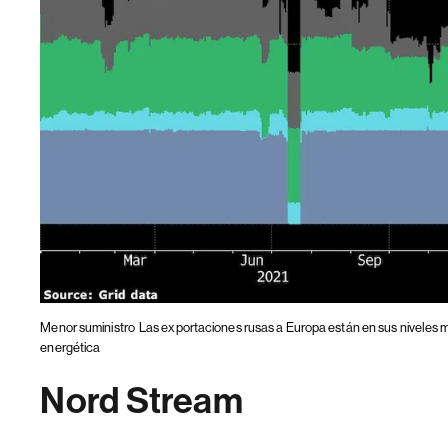
Menor suministro
Las exportaciones rusas a Europa están en sus niveles m
energética
Nord Stream