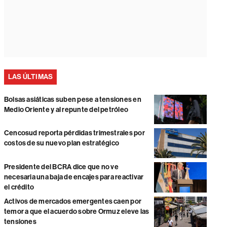
LAS ÚLTIMAS
Bolsas asiáticas suben pese a tensiones en
Medio Oriente y al repunte del petróleo
Cencosud reporta pérdidas trimestrales por
costos de su nuevo plan estratégico
Presidente del BCRA dice que no ve
necesaria una baja de encajes para reactivar
el crédito
Activos de mercados emergentes caen por
temor a que el acuerdo sobre Ormuz eleve las
tensiones