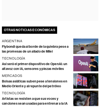
OTRAS NOTICIAS ECONÓMICAS
ARGENTINA
Flybondi queda al borde de la quiebra pese a
las promesas de un aliado de Milei
TECNOLOGÍA
Así será el primer dispositivo de OpenAI: un
altavoz con IA, sensores y piezas móviles
MERCADOS
Bolsas asiáticas suben pese a tensiones en
Medio Oriente y al repunte del petróleo
TECNOLOGÍA
Artistas se resisten a que sus voces y
canciones sean usadas para entrenar a la IA