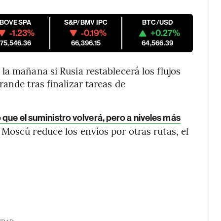
IBOVESPA
S&P/BMV IPC
BTC/USD
-1.23%
-0.19%
+0.27%
175,546.36
66,396.15
64,566.39
la mañana si Rusia restablecerá los flujos
ande tras finalizar tareas de
o que el suministro volverá, pero a niveles más
Moscú reduce los envíos por otras rutas, el