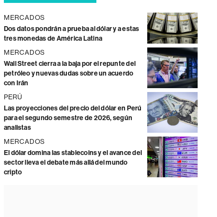
MERCADOS
Dos datos pondrán a prueba al dólar y a estas
tres monedas de América Latina
MERCADOS
Wall Street cierra a la baja por el repunte del
petróleo y nuevas dudas sobre un acuerdo
con Irán
PERÚ
Las proyecciones del precio del dólar en Perú
para el segundo semestre de 2026, según
analistas
MERCADOS
El dólar domina las stablecoins y el avance del
sector lleva el debate más allá del mundo
cripto