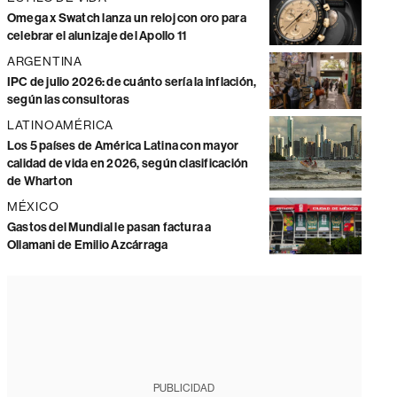
Omega x Swatch lanza un reloj con oro para
celebrar el alunizaje del Apollo 11
ARGENTINA
IPC de julio 2026: de cuánto sería la inflación,
según las consultoras
LATINOAMÉRICA
Los 5 países de América Latina con mayor
calidad de vida en 2026, según clasificación
de Wharton
MÉXICO
Gastos del Mundial le pasan factura a
Ollamani de Emilio Azcárraga
PUBLICIDAD