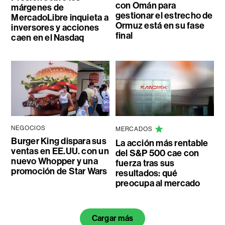
con Omán para
márgenes de
gestionar el estrecho de
MercadoLibre inquieta a
Ormuz está en su fase
inversores y acciones
final
caen en el Nasdaq
NEGOCIOS
MERCADOS
Burger King dispara sus
La acción más rentable
ventas en EE.UU. con un
del S&P 500 cae con
nuevo Whopper y una
fuerza tras sus
promoción de Star Wars
resultados: qué
preocupa al mercado
Cargar más