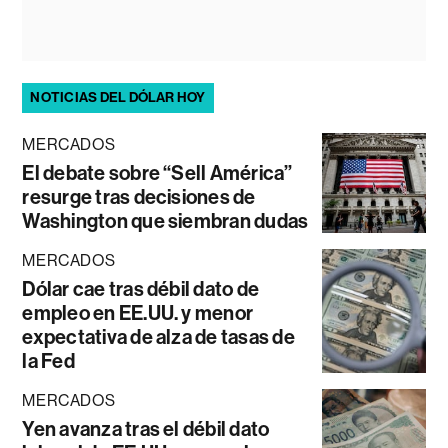
NOTICIAS DEL DÓLAR HOY
MERCADOS
El debate sobre “Sell América”
resurge tras decisiones de
Washington que siembran dudas
MERCADOS
Dólar cae tras débil dato de
empleo en EE.UU. y menor
expectativa de alza de tasas de
la Fed
MERCADOS
Yen avanza tras el débil dato