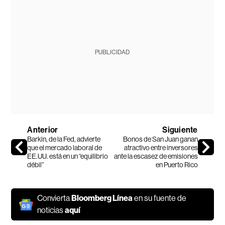
PUBLICIDAD
Anterior
Siguiente
Barkin, de la Fed, advierte
Bonos de San Juan ganan
que el mercado laboral de
atractivo entre inversores
EE.UU. está en un “equilibrio
ante la escasez de emisiones
débil”
en Puerto Rico
Convierta
Bloomberg Línea
en su fuente de
noticias
aquí