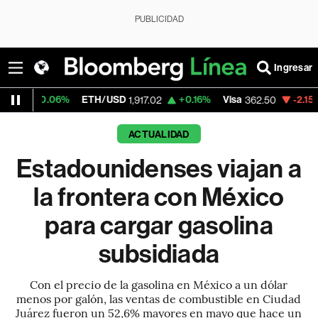
PUBLICIDAD
Ingresar
ETH/USD
+0.16%
Visa
-2.15%
MercadoLibre
1,917.02
362.50
ACTUALIDAD
Estadounidenses viajan a
la frontera con México
para cargar gasolina
subsidiada
Con el precio de la gasolina en México a un dólar
menos por galón, las ventas de combustible en Ciudad
Juárez fueron un 52,6% mayores en mayo que hace un