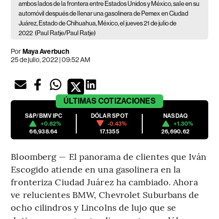
ambos lados de la frontera entre Estados Unidos y México, sale en su
automóvil después de llenar una gasolinera de Pemex en Ciudad
Juárez, Estado de Chihuahua, México, el jueves 21 de julio de
2022
(Paul Ratje/Paul Ratje)
Por
Maya Averbuch
25 de julio, 2022 | 09:52 AM
ÚLTIMAS
COTIZACIONES
S&P/BMV IPC
DÓLAR SPOT
NASDAQ
+0.82%
-0.43%
+1.30%
66,938.64
17.1355
26,690.62
Bloomberg — El panorama de clientes que Iván
Escogido atiende en una gasolinera en la
fronteriza Ciudad Juárez ha cambiado. Ahora
ve relucientes BMW, Chevrolet Suburbans de
ocho cilindros y Lincolns de lujo que se