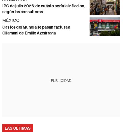
IPC de julio 2026: de cuánto sería la inflación,
según las consultoras
MÉXICO
Gastos del Mundial le pasan factura a
Ollamani de Emilio Azcárraga
PUBLICIDAD
LAS ÚLTIMAS