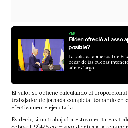
VER +
Biden ofreció a Lasso 
posible?
La política comercial de Est
pesar de las buenas intenci
aún es largo
El valor se obtiene calculando el proporcional 
trabajador de jornada completa, tomando en c
efectivamente ejecutada.
Es decir, si un trabajador estuvo en tareas to
cobrar US$425 correspondientes a la remunera