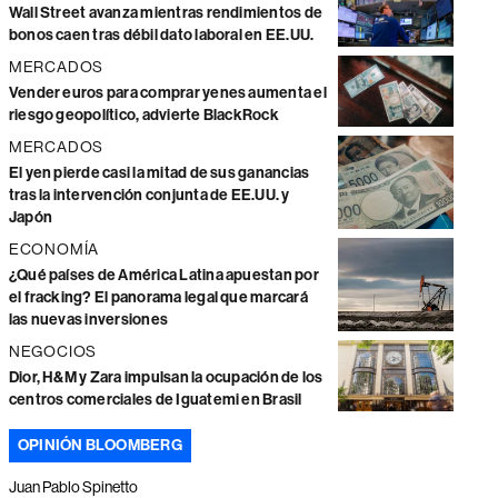
Wall Street avanza mientras rendimientos de
bonos caen tras débil dato laboral en EE.UU.
MERCADOS
Vender euros para comprar yenes aumenta el
riesgo geopolítico, advierte BlackRock
MERCADOS
El yen pierde casi la mitad de sus ganancias
tras la intervención conjunta de EE.UU. y
Japón
ECONOMÍA
¿Qué países de América Latina apuestan por
el fracking? El panorama legal que marcará
las nuevas inversiones
NEGOCIOS
Dior, H&M y Zara impulsan la ocupación de los
centros comerciales de Iguatemi en Brasil
OPINIÓN BLOOMBERG
Juan Pablo Spinetto