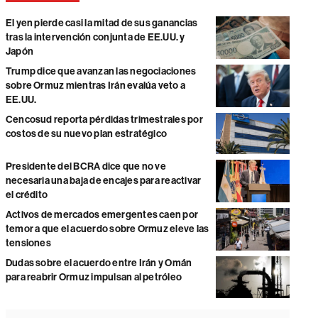
El yen pierde casi la mitad de sus ganancias
tras la intervención conjunta de EE.UU. y
Japón
Trump dice que avanzan las negociaciones
sobre Ormuz mientras Irán evalúa veto a
EE.UU.
Cencosud reporta pérdidas trimestrales por
costos de su nuevo plan estratégico
Presidente del BCRA dice que no ve
necesaria una baja de encajes para reactivar
el crédito
Activos de mercados emergentes caen por
temor a que el acuerdo sobre Ormuz eleve las
tensiones
Dudas sobre el acuerdo entre Irán y Omán
para reabrir Ormuz impulsan al petróleo