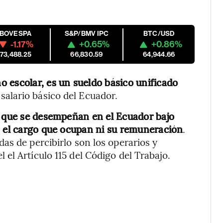
IBOVESPA
S&P/BMV IPC
BTC/USD
-1.17%
+0.65%
+0.86%
173,488.25
66,830.59
64,944.66
 escolar, es un sueldo básico unificado
 salario básico del Ecuador.
s que se desempeñan en el Ecuador bajo
s el cargo que ocupan ni su remuneración
.
as de percibirlo son los operarios y
el Artículo 115 del Código del Trabajo.