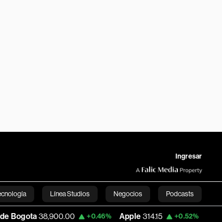
Ingresar
ecnología
Línea Studios
Negocios
Podcasts
8,900.00
Apple
314.15
USD COP
3,161.9
+0.46%
+0.52%
English