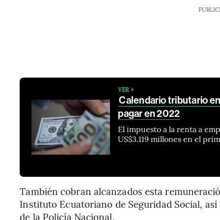
PUBLIC
VER +
Calendario tributario 
pagar en 2022
El impuesto a la renta a em
US$3.119 millones en el pri
También cobran alcanzados esta remuneración 
Instituto Ecuatoriano de Seguridad Social, así
de la Policía Nacional.