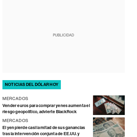
PUBLICIDAD
NOTICIAS DEL DÓLAR HOY
MERCADOS
Vender euros para comprar yenes aumenta el
riesgo geopolítico, advierte BlackRock
MERCADOS
El yen pierde casi la mitad de sus ganancias
tras la intervención conjunta de EE.UU. y