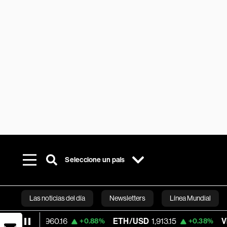
Seleccione un país
Las noticias del día
Newsletters
Línea Mundial
960.16
ETH/USD
1,913.15
Visa
366.57
+0.88%
+0.38%
Bloomberg 