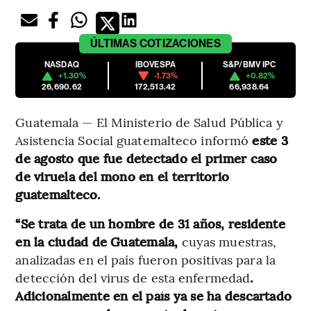
ÚLTIMAS
COTIZACIONES
NASDAQ
IBOVESPA
S&P/BMV IPC
+1.30%
-1.73%
+0.82%
26,690.62
172,513.42
66,938.64
Guatemala — El Ministerio de Salud Pública y
Asistencia Social guatemalteco informó
este 3
de agosto que fue detectado el primer caso
de viruela del mono en el territorio
guatemalteco.
“Se trata de un hombre de 31 años, residente
en la ciudad de Guatemala,
cuyas muestras,
analizadas en el país fueron positivas para la
detección del virus de esta enfermedad
.
Adicionalmente en el país ya se ha descartado