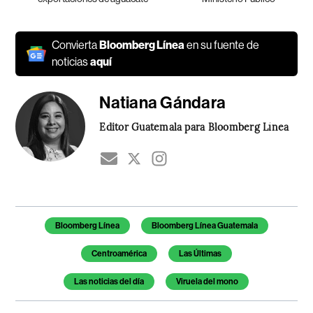
Convierta
Bloomberg Línea
en su fuente de
noticias
aquí
Natiana Gándara
Editor Guatemala para Bloomberg Línea
Temas de este artículo
Bloomberg Línea
Bloomberg Línea Guatemala
Centroamérica
Las Últimas
Las noticias del día
Viruela del mono