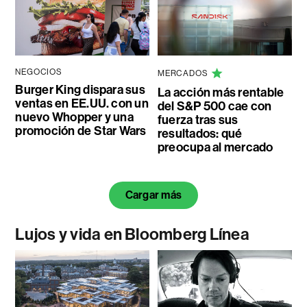
NEGOCIOS
MERCADOS
Burger King dispara sus
La acción más rentable
ventas en EE.UU. con un
del S&P 500 cae con
nuevo Whopper y una
fuerza tras sus
promoción de Star Wars
resultados: qué
preocupa al mercado
Cargar más
Lujos y vida en Bloomberg Línea