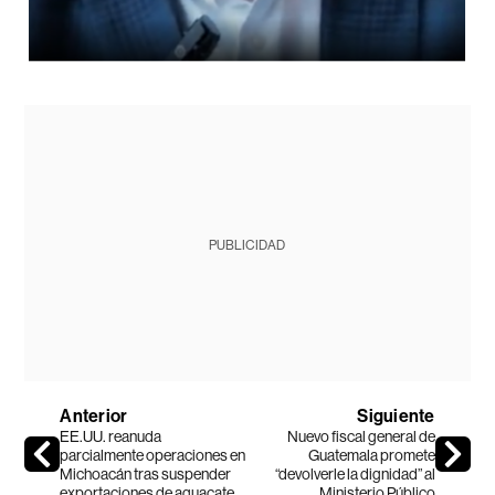
PUBLICIDAD
Anterior
Siguiente
EE.UU. reanuda
Nuevo fiscal general de
parcialmente operaciones en
Guatemala promete
Michoacán tras suspender
“devolverle la dignidad” al
exportaciones de aguacate
Ministerio Público