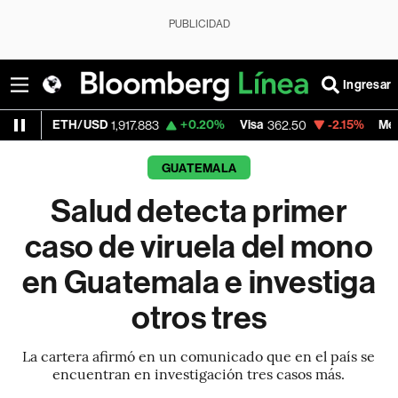
PUBLICIDAD
Ingresar
H/USD
+0.20%
Visa
-2.15%
MercadoLibre
1,917.883
362.50
1
GUATEMALA
Salud detecta primer
caso de viruela del mono
en Guatemala e investiga
otros tres
La cartera afirmó en un comunicado que en el país se
encuentran en investigación tres casos más.