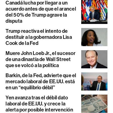
Canadá lucha por llegar a un
acuerdo antes de que el arancel
del 50% de Trump agrave la
disputa
Trump reactiva el intento de
destituir a la gobernadora Lisa
Cook de la Fed
Muere John Loeb Jr., el sucesor
de una dinastía de Wall Street
que se volcó a la política
Barkin, de la Fed, advierte que el
mercado laboral de EE.UU. está
en un “equilibrio débil”
Yen avanza tras el débil dato
laboral de EE.UU. y crece la
alerta por posible intervención