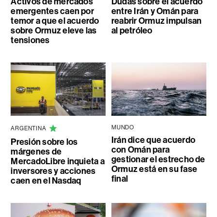
Activos de mercados
Dudas sobre el acuerdo
emergentes caen por
entre Irán y Omán para
temor a que el acuerdo
reabrir Ormuz impulsan
sobre Ormuz eleve las
al petróleo
tensiones
MUNDO
ARGENTINA
Irán dice que acuerdo
Presión sobre los
con Omán para
márgenes de
gestionar el estrecho de
MercadoLibre inquieta a
Ormuz está en su fase
inversores y acciones
final
caen en el Nasdaq