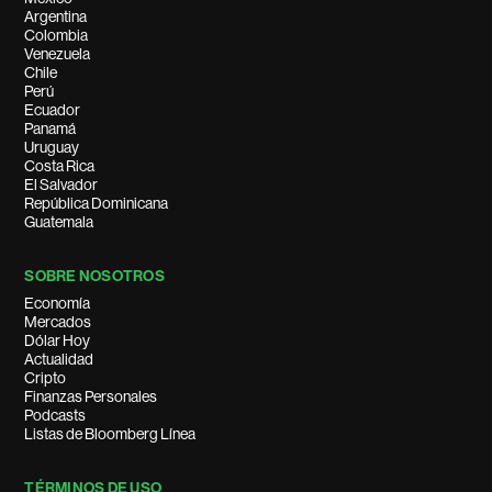
Argentina
Colombia
Venezuela
Chile
Perú
Ecuador
Panamá
Uruguay
Costa Rica
El Salvador
República Dominicana
Guatemala
SOBRE NOSOTROS
Economía
Mercados
Dólar Hoy
Actualidad
Cripto
Finanzas Personales
Podcasts
Listas de Bloomberg Línea
TÉRMINOS DE USO